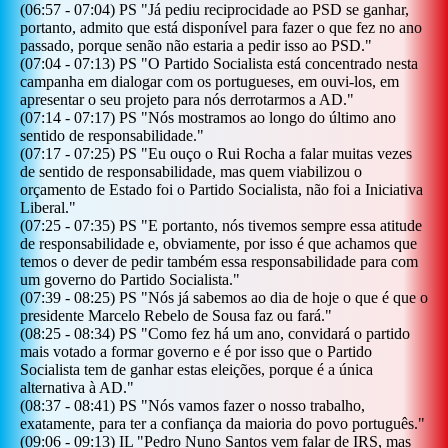
(
06:57
-
07:04
)
PS
"
Já pediu reciprocidade ao PSD se ganhar,
portanto, admito que está disponível para fazer o que fez no ano
passado, porque senão não estaria a pedir isso ao PSD.
"
(
07:04
-
07:13
)
PS
"
O Partido Socialista está concentrado nesta
campanha em dialogar com os portugueses, em ouvi-los, em
apresentar o seu projeto para nós derrotarmos a AD.
"
(
07:14
-
07:17
)
PS
"
Nós mostramos ao longo do último ano
sentido de responsabilidade.
"
(
07:17
-
07:25
)
PS
"
Eu ouço o Rui Rocha a falar muitas vezes
de sentido de responsabilidade, mas quem viabilizou o
orçamento de Estado foi o Partido Socialista, não foi a Iniciativa
Liberal.
"
(
07:25
-
07:35
)
PS
"
E portanto, nós tivemos sempre essa atitude
de responsabilidade e, obviamente, por isso é que achamos que
temos o dever de pedir também essa responsabilidade para com
um governo do Partido Socialista.
"
(
07:39
-
08:25
)
PS
"
Nós já sabemos ao dia de hoje o que é que o
presidente Marcelo Rebelo de Sousa faz ou fará.
"
(
08:25
-
08:34
)
PS
"
Como fez há um ano, convidará o partido
mais votado a formar governo e é por isso que o Partido
Socialista tem de ganhar estas eleições, porque é a única
alternativa à AD.
"
(
08:37
-
08:41
)
PS
"
Nós vamos fazer o nosso trabalho,
exatamente, para ter a confiança da maioria do povo português.
"
(
09:06
-
09:13
)
IL
"
Pedro Nuno Santos vem falar de IRS, mas