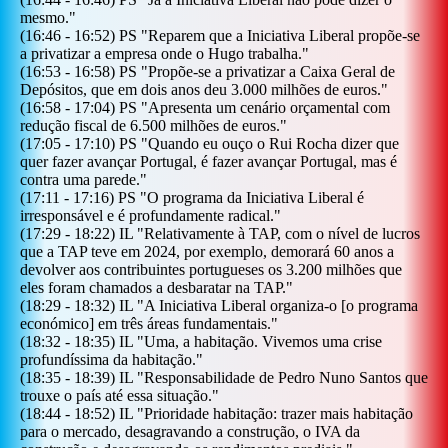
mesmo.
"
(
16:46
-
16:52
)
PS
"
Reparem que a Iniciativa Liberal propõe-se
a privatizar a empresa onde o Hugo trabalha.
"
(
16:53
-
16:58
)
PS
"
Propõe-se a privatizar a Caixa Geral de
Depósitos, que em dois anos deu 3.000 milhões de euros.
"
(
16:58
-
17:04
)
PS
"
Apresenta um cenário orçamental com
redução fiscal de 6.500 milhões de euros.
"
(
17:05
-
17:10
)
PS
"
Quando eu ouço o Rui Rocha dizer que
quer fazer avançar Portugal, é fazer avançar Portugal, mas é
contra uma parede.
"
(
17:11
-
17:16
)
PS
"
O programa da Iniciativa Liberal é
irresponsável e é profundamente radical.
"
(
17:29
-
18:22
)
IL
"
Relativamente à TAP, com o nível de lucros
que a TAP teve em 2024, por exemplo, demorará 60 anos a
devolver aos contribuintes portugueses os 3.200 milhões que
eles foram chamados a desbaratar na TAP.
"
(
18:29
-
18:32
)
IL
"
A Iniciativa Liberal organiza-o [o programa
económico] em três áreas fundamentais.
"
(
18:32
-
18:35
)
IL
"
Uma, a habitação. Vivemos uma crise
profundíssima da habitação.
"
(
18:35
-
18:39
)
IL
"
Responsabilidade de Pedro Nuno Santos que
trouxe o país até essa situação.
"
(
18:44
-
18:52
)
IL
"
Prioridade habitação: trazer mais habitação
para o mercado, desagravando a construção, o IVA da