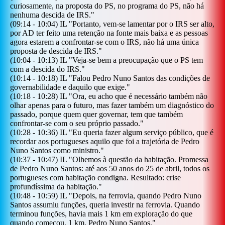
curiosamente, na proposta do PS, no programa do PS, não há
nenhuma descida de IRS.
"
(
09:14
-
10:04
)
IL
"
Portanto, vem-se lamentar por o IRS ser alto,
por AD ter feito uma retenção na fonte mais baixa e as pessoas
agora estarem a confrontar-se com o IRS, não há uma única
proposta de descida de IRS.
"
(
10:04
-
10:13
)
IL
"
Veja-se bem a preocupação que o PS tem
com a descida do IRS.
"
(
10:14
-
10:18
)
IL
"
Falou Pedro Nuno Santos das condições de
governabilidade e daquilo que exige.
"
(
10:18
-
10:28
)
IL
"
Ora, eu acho que é necessário também não
olhar apenas para o futuro, mas fazer também um diagnóstico do
passado, porque quem quer governar, tem que também
confrontar-se com o seu próprio passado.
"
(
10:28
-
10:36
)
IL
"
Eu queria fazer algum serviço público, que é
recordar aos portugueses aquilo que foi a trajetória de Pedro
Nuno Santos como ministro.
"
(
10:37
-
10:47
)
IL
"
Olhemos à questão da habitação. Promessa
de Pedro Nuno Santos: até aos 50 anos do 25 de abril, todos os
portugueses com habitação condigna. Resultado: crise
profundíssima da habitação.
"
(
10:48
-
10:59
)
IL
"
Depois, na ferrovia, quando Pedro Nuno
Santos assumiu funções, queria investir na ferrovia. Quando
terminou funções, havia mais 1 km em exploração do que
quando começou. 1 km, Pedro Nuno Santos.
"