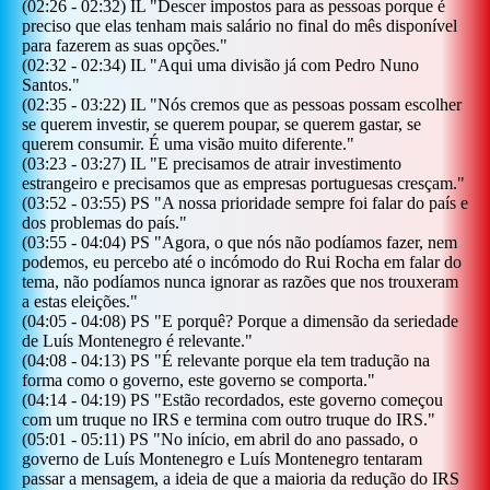
(
02:26
-
02:32
)
IL
"
Descer impostos para as pessoas porque é
preciso que elas tenham mais salário no final do mês disponível
para fazerem as suas opções.
"
(
02:32
-
02:34
)
IL
"
Aqui uma divisão já com Pedro Nuno
Santos.
"
(
02:35
-
03:22
)
IL
"
Nós cremos que as pessoas possam escolher
se querem investir, se querem poupar, se querem gastar, se
querem consumir. É uma visão muito diferente.
"
(
03:23
-
03:27
)
IL
"
E precisamos de atrair investimento
estrangeiro e precisamos que as empresas portuguesas cresçam.
"
(
03:52
-
03:55
)
PS
"
A nossa prioridade sempre foi falar do país e
dos problemas do país.
"
(
03:55
-
04:04
)
PS
"
Agora, o que nós não podíamos fazer, nem
podemos, eu percebo até o incómodo do Rui Rocha em falar do
tema, não podíamos nunca ignorar as razões que nos trouxeram
a estas eleições.
"
(
04:05
-
04:08
)
PS
"
E porquê? Porque a dimensão da seriedade
de Luís Montenegro é relevante.
"
(
04:08
-
04:13
)
PS
"
É relevante porque ela tem tradução na
forma como o governo, este governo se comporta.
"
(
04:14
-
04:19
)
PS
"
Estão recordados, este governo começou
com um truque no IRS e termina com outro truque do IRS.
"
(
05:01
-
05:11
)
PS
"
No início, em abril do ano passado, o
governo de Luís Montenegro e Luís Montenegro tentaram
passar a mensagem, a ideia de que a maioria da redução do IRS