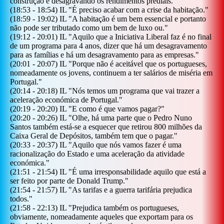
construção e desagravando os rendimentos prediais.
"
(
18:53
-
18:54
)
IL
"
É preciso acabar com a crise da habitação.
"
(
18:59
-
19:02
)
IL
"
A habitação é um bem essencial e portanto
não pode ser tributado como um bem de luxo ou.
"
(
19:12
-
20:01
)
IL
"
Aquilo que a Iniciativa Liberal faz é no final
de um programa para 4 anos, dizer que há um desagravamento
para as famílias e há um desagravamento para as empresas.
"
(
20:01
-
20:07
)
IL
"
Porque não é aceitável que os portugueses,
nomeadamente os jovens, continuem a ter salários de miséria em
Portugal.
"
(
20:14
-
20:18
)
IL
"
Nós temos um programa que vai trazer a
aceleração económica de Portugal.
"
(
20:19
-
20:20
)
IL
"
E como é que vamos pagar?
"
(
20:20
-
20:26
)
IL
"
Olhe, há uma parte que o Pedro Nuno
Santos também está-se a esquecer que retirou 800 milhões da
Caixa Geral de Depósitos, também tem que o pagar.
"
(
20:33
-
20:37
)
IL
"
Aquilo que nós vamos fazer é uma
racionalização do Estado e uma aceleração da atividade
económica.
"
(
21:51
-
21:54
)
IL
"
É uma irresponsabilidade aquilo que está a
ser feito por parte de Donald Trump.
"
(
21:54
-
21:57
)
IL
"
As tarifas e a guerra tarifária prejudica
todos.
"
(
21:58
-
22:13
)
IL
"
Prejudica também os portugueses,
obviamente, nomeadamente aqueles que exportam para os