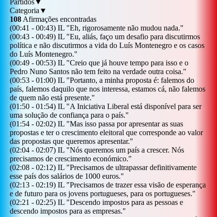
Partidos
▼
Categoria
▼
108
Afirmações encontradas
(
00:41
-
00:43
)
IL
"
Eh, rigorosamente não mudou nada.
"
(
00:43
-
00:49
)
IL
"
Eu, aliás, faço um desafio para discutirmos
política e não discutirmos a vida do Luís Montenegro e os casos
do Luís Montenegro.
"
(
00:49
-
00:53
)
IL
"
Creio que já houve tempo para isso e o
Pedro Nuno Santos não tem feito na verdade outra coisa.
"
(
00:53
-
01:00
)
IL
"
Portanto, a minha proposta é: falemos do
país, falemos daquilo que nos interessa, estamos cá, não falemos
de quem não está presente.
"
(
01:50
-
01:54
)
IL
"
A Iniciativa Liberal está disponível para ser
uma solução de confiança para o país.
"
(
01:54
-
02:02
)
IL
"
Mas isso passa por apresentar as suas
propostas e ter o crescimento eleitoral que corresponde ao valor
das propostas que queremos apresentar.
"
(
02:04
-
02:07
)
IL
"
Nós queremos um país a crescer. Nós
precisamos de crescimento económico.
"
(
02:08
-
02:12
)
IL
"
Precisamos de ultrapassar definitivamente
esse país dos salários de 1000 euros.
"
(
02:13
-
02:19
)
IL
"
Precisamos de trazer essa visão de esperança
e de futuro para os jovens portugueses, para os portugueses.
"
(
02:21
-
02:25
)
IL
"
Descendo impostos para as pessoas e
descendo impostos para as empresas.
"