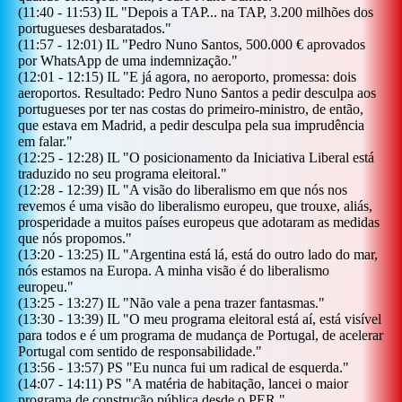
(
11:40
-
11:53
)
IL
"
Depois a TAP... na TAP, 3.200 milhões dos
portugueses desbaratados.
"
(
11:57
-
12:01
)
IL
"
Pedro Nuno Santos, 500.000 € aprovados
por WhatsApp de uma indemnização.
"
(
12:01
-
12:15
)
IL
"
E já agora, no aeroporto, promessa: dois
aeroportos. Resultado: Pedro Nuno Santos a pedir desculpa aos
portugueses por ter nas costas do primeiro-ministro, de então,
que estava em Madrid, a pedir desculpa pela sua imprudência
em falar.
"
(
12:25
-
12:28
)
IL
"
O posicionamento da Iniciativa Liberal está
traduzido no seu programa eleitoral.
"
(
12:28
-
12:39
)
IL
"
A visão do liberalismo em que nós nos
revemos é uma visão do liberalismo europeu, que trouxe, aliás,
prosperidade a muitos países europeus que adotaram as medidas
que nós propomos.
"
(
13:20
-
13:25
)
IL
"
Argentina está lá, está do outro lado do mar,
nós estamos na Europa. A minha visão é do liberalismo
europeu.
"
(
13:25
-
13:27
)
IL
"
Não vale a pena trazer fantasmas.
"
(
13:30
-
13:39
)
IL
"
O meu programa eleitoral está aí, está visível
para todos e é um programa de mudança de Portugal, de acelerar
Portugal com sentido de responsabilidade.
"
(
13:56
-
13:57
)
PS
"
Eu nunca fui um radical de esquerda.
"
(
14:07
-
14:11
)
PS
"
A matéria de habitação, lancei o maior
programa de construção pública desde o PER.
"