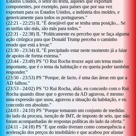
Estados Unidos, o setor do téxtil, aqueles que exportam
componentes, por exemplo, para países que por sua vez
exportam para os Estados Unidos, a indústria dos moldes, e
genericamente para todos os portugueses.
"
(
22:21
-
22:25
)
IL
"
É desejável que se tenha uma posição... Se
as tarifas são más, são más para todos.
"
(
22:31
-
22:38
)
IL
"
Politicamente eu percebo que se faça alguma
ação cirúrgica para que Donald Trump perceba o caminho
errado que está a levar.
"
(
23:30
-
23:34
)
IL
"
É precipitado estar neste momento já a falar
de apoios de forma extensa.
"
(
23:44
-
23:49
)
PS
"
O Rui Rocha trouxe aqui um tema muito
importante, que é o tema da habitação e eu queria poder também
responder.
"
(
23:50
-
23:53
)
PS
"
Porque, de facto, é uma das áreas em que a
AD falhou.
"
(
23:53
-
24:02
)
PS
"
O Rui Rocha, aliás, eu concordo com o Rui
Rocha quando disse que o governo da AD agravou, é mesmo
uma expressão que usou, agravou a situação da habitação, e eu
concordo em absoluto.
"
(
24:03
-
24:10
)
PS
"
Porque tomaram um conjunto de medidas
do lado da procura, isenção de IMT, de imposto de selo, que não
foram acompanhadas de respostas políticas do lado da oferta.
"
(
24:11
-
24:18
)
PS
"
E que então tiveram como consequência a
aceleração dos preços do imobiliário e que acabou por afastar