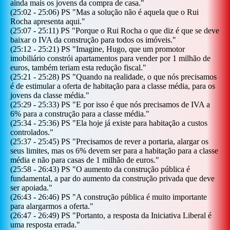
ainda mais os jovens da compra de casa.
"
(
25:02
-
25:06
)
PS
"
Mas a solução não é aquela que o Rui
Rocha apresenta aqui.
"
(
25:07
-
25:11
)
PS
"
Porque o Rui Rocha o que diz é que se deve
baixar o IVA da construção para todos os imóveis.
"
(
25:12
-
25:21
)
PS
"
Imagine, Hugo, que um promotor
imobiliário constrói apartamentos para vender por 1 milhão de
euros, também teriam esta redução fiscal.
"
(
25:21
-
25:28
)
PS
"
Quando na realidade, o que nós precisamos
é de estimular a oferta de habitação para a classe média, para os
jovens da classe média.
"
(
25:29
-
25:33
)
PS
"
E por isso é que nós precisamos de IVA a
6% para a construção para a classe média.
"
(
25:34
-
25:36
)
PS
"
Ela hoje já existe para habitação a custos
controlados.
"
(
25:37
-
25:45
)
PS
"
Precisamos de rever a portaria, alargar os
seus limites, mas os 6% devem ser para a habitação para a classe
média e não para casas de 1 milhão de euros.
"
(
25:58
-
26:43
)
PS
"
O aumento da construção pública é
fundamental, a par do aumento da construção privada que deve
ser apoiada.
"
(
26:43
-
26:46
)
PS
"
A construção pública é muito importante
para alargarmos a oferta.
"
(
26:47
-
26:49
)
PS
"
Portanto, a resposta da Iniciativa Liberal é
uma resposta errada.
"