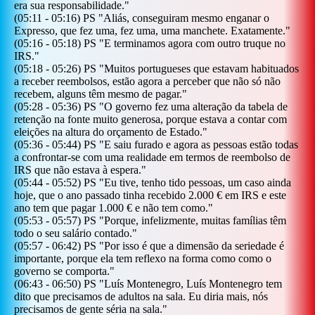
era sua responsabilidade.
"
(
05:11
-
05:16
)
PS
"
Aliás, conseguiram mesmo enganar o
Expresso, que fez uma, fez uma, uma manchete. Exatamente.
"
(
05:16
-
05:18
)
PS
"
E terminamos agora com outro truque no
IRS.
"
(
05:18
-
05:26
)
PS
"
Muitos portugueses que estavam habituados
a receber reembolsos, estão agora a perceber que não só não
recebem, alguns têm mesmo de pagar.
"
(
05:28
-
05:36
)
PS
"
O governo fez uma alteração da tabela de
retenção na fonte muito generosa, porque estava a contar com
eleições na altura do orçamento de Estado.
"
(
05:36
-
05:44
)
PS
"
E saiu furado e agora as pessoas estão todas
a confrontar-se com uma realidade em termos de reembolso de
IRS que não estava à espera.
"
(
05:44
-
05:52
)
PS
"
Eu tive, tenho tido pessoas, um caso ainda
hoje, que o ano passado tinha recebido 2.000 € em IRS e este
ano tem que pagar 1.000 € e não tem como.
"
(
05:53
-
05:57
)
PS
"
Porque, infelizmente, muitas famílias têm
todo o seu salário contado.
"
(
05:57
-
06:42
)
PS
"
Por isso é que a dimensão da seriedade é
importante, porque ela tem reflexo na forma como como o
governo se comporta.
"
(
06:43
-
06:50
)
PS
"
Luís Montenegro, Luís Montenegro tem
dito que precisamos de adultos na sala. Eu diria mais, nós
precisamos de gente séria na sala.
"