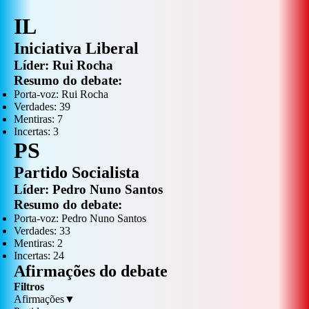
IL
Iniciativa Liberal
Líder:
Rui Rocha
Resumo do debate:
Porta-voz:
Rui Rocha
Verdades:
39
Mentiras:
7
Incertas:
3
PS
Partido Socialista
Líder:
Pedro Nuno Santos
Resumo do debate:
Porta-voz:
Pedro Nuno Santos
Verdades:
33
Mentiras:
2
Incertas:
24
Afirmações do debate
Filtros
Afirmações
▼