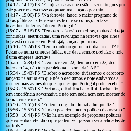
(
14:12
-
14:17
)
PS
"
E hoje as casas que estão a ser entregues por
este governo devem-se ao programa lançado por mim.
"
(
14:17
-
15:06
)
PS
"
Na ferrovia, lancei o maior programa de
obras públicas na ferrovia desde que se começou a fazer
investimento ferroviário em Portugal.
"
(
15:07
-
15:16
)
PS
"
Temos o país todo em obras, muitas delas já
concluídas, eletrificadas, uma revolução na ferrovia que ainda
hoje está em curso em Portugal, lançada por mim.
"
(
15:16
-
15:24
)
PS
"
Tenho muito orgulho no trabalho da TAP.
Pegamos numa empresa falida, que dava sempre prejuízo e hoje
é uma empresa lucrativa.
"
(
15:25
-
15:34
)
PS
"
Deu lucro em 22, deu lucro em 23, deu
lucro em 24, não tem paralelo na história da TAP.
"
(
15:34
-
15:43
)
PS
"
E sobre o aeroporto, tivéssemos o aeroporto
lançado na altura em que nós o decidimos e hoje estávamos a
receber mais aviões do que aqueles que Portugal pode receber.
"
(
15:43
-
15:50
)
PS
"
Portanto, o Rui Rocha, o Rui Rocha não
tem experiência governativa e não tem nada nem para mostrar de
bom, nem de mau.
"
(
15:50
-
15:51
)
PS
"
Eu tenho orgulho do trabalho que fiz.
"
(
15:56
-
15:57
)
PS
"
O meu posicionamento político é o mesmo.
"
(
15:58
-
16:44
)
PS
"
Não há um exemplo de propostas políticas
que eu tenha defendido que podem ser, possam ser apelidadas de
radicais.
"
(
16:44
-
16:46
)
PS
"
Já a Iniciativa Liberal não pode dizer o