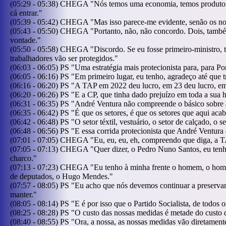
(
05:29
-
05:38
)
CHEGA
"
Nós temos uma economia, temos produtores
cá entrar.
"
(
05:39
-
05:42
)
CHEGA
"
Mas isso parece-me evidente, senão os no
(
05:43
-
05:50
)
CHEGA
"
Portanto, não, não concordo. Dois, també
vontade.
"
(
05:50
-
05:58
)
CHEGA
"
Discordo. Se eu fosse primeiro-ministro, t
trabalhadores vão ser protegidos.
"
(
06:03
-
06:05
)
PS
"
Uma estratégia mais protecionista para, para Po
(
06:05
-
06:16
)
PS
"
Em primeiro lugar, eu tenho, agradeço até que 
(
06:16
-
06:20
)
PS
"
A TAP em 2022 deu lucro, em 23 deu lucro, em
(
06:20
-
06:26
)
PS
"
E a CP, que tinha dado prejuízo em toda a sua hi
(
06:31
-
06:35
)
PS
"
André Ventura não compreende o básico sobre 
(
06:35
-
06:42
)
PS
"
É que os setores, é que os setores que aqui ac
(
06:42
-
06:48
)
PS
"
O setor téxtil, vestuário, o setor de calçado, o s
(
06:48
-
06:56
)
PS
"
E essa corrida protecionista que André Ventura
(
07:01
-
07:05
)
CHEGA
"
Eu, eu, eu, eh, compreendo que diga, a T
(
07:05
-
07:13
)
CHEGA
"
Quer dizer, o Pedro Nuno Santos, eu ten
charco.
"
(
07:13
-
07:23
)
CHEGA
"
Eu tenho à minha frente o homem, o home
de deputados, o Hugo Mendes.
"
(
07:57
-
08:05
)
PS
"
Eu acho que nós devemos continuar a preservar e
manter.
"
(
08:05
-
08:14
)
PS
"
E é por isso que o Partido Socialista, de todo
(
08:25
-
08:28
)
PS
"
O custo das nossas medidas é metade do custo
(
08:40
-
08:55
)
PS
"
Ora, a nossa, as nossas medidas vão diretamen