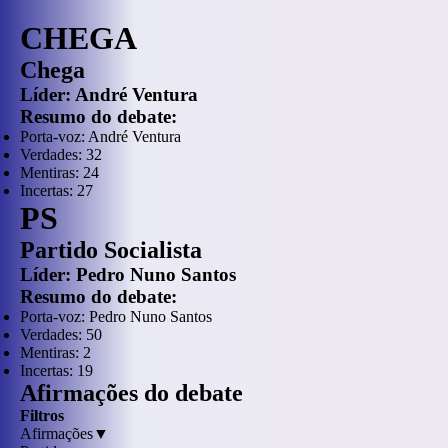
CHEGA
Chega
Líder:
André Ventura
Resumo do debate:
Porta-voz:
André Ventura
Verdades:
32
Mentiras:
24
Incertas:
27
PS
Partido Socialista
Líder:
Pedro Nuno Santos
Resumo do debate:
Porta-voz:
Pedro Nuno Santos
Verdades:
50
Mentiras:
2
Incertas:
19
Afirmações do debate
Filtros
Afirmações
▼