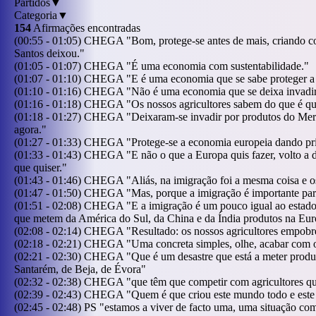
Partidos
▼
Categoria
▼
154
Afirmações encontradas
(
00:55
-
01:05
)
CHEGA
"
Bom, protege-se antes de mais, criando 
Santos deixou.
"
(
01:05
-
01:07
)
CHEGA
"
É uma economia com sustentabilidade.
"
(
01:07
-
01:10
)
CHEGA
"
E é uma economia que se sabe proteger a e
(
01:10
-
01:16
)
CHEGA
"
Não é uma economia que se deixa invadir
(
01:16
-
01:18
)
CHEGA
"
Os nossos agricultores sabem do que é que
(
01:18
-
01:27
)
CHEGA
"
Deixaram-se invadir por produtos do Merc
agora.
"
(
01:27
-
01:33
)
CHEGA
"
Protege-se a economia europeia dando pri
(
01:33
-
01:43
)
CHEGA
"
E não o que a Europa quis fazer, volto a 
que quiser.
"
(
01:43
-
01:46
)
CHEGA
"
Aliás, na imigração foi a mesma coisa e 
(
01:47
-
01:50
)
CHEGA
"
Mas, porque a imigração é importante pa
(
01:51
-
02:08
)
CHEGA
"
E a imigração é um pouco igual ao estado
que metem da América do Sul, da China e da Índia produtos na Eur
(
02:08
-
02:14
)
CHEGA
"
Resultado: os nossos agricultores empob
(
02:18
-
02:21
)
CHEGA
"
Uma concreta simples, olhe, acabar com 
(
02:21
-
02:30
)
CHEGA
"
Que é um desastre que está a meter produt
Santarém, de Beja, de Évora
"
(
02:32
-
02:38
)
CHEGA
"
que têm que competir com agricultores qu
(
02:39
-
02:43
)
CHEGA
"
Quem é que criou este mundo todo e este
(
02:45
-
02:48
)
PS
"
estamos a viver de facto uma, uma situação com