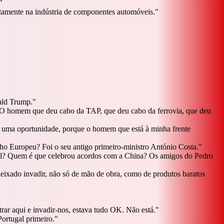
"
retamente na indústria de componentes automóveis.
"
ald Trump.
"
 O homem que deu cabo da TAP, que deu cabo da ferrovia, que deu
 uma oportunidade, porque o homem que está à minha frente
lho Europeu? Foi o seu antigo primeiro-ministro António Costa.
"
l? Quem é que celebrou acordos com a China? Os amigos do Pedro
deixado invadir, não só de mão de obra, como de produtos baratos
ar aqui e invadir-nos, estava tudo OK. Não está.
"
ortugal primeiro.
"