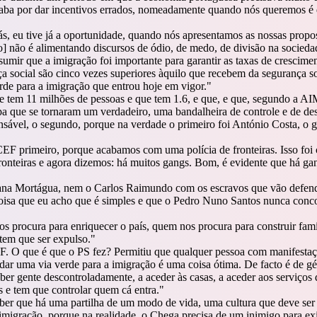
ba por dar incentivos errados, nomeadamente quando nós queremos é qu
ás, eu tive já a oportunidade, quando nós apresentamos as nossas propo
o] não é alimentando discursos de ódio, de medo, de divisão na socieda
sumir que a imigração foi importante para garantir as taxas de crescim
a social são cinco vezes superiores àquilo que recebem da segurança so
rde para a imigração que entrou hoje em vigor.
"
 tem 11 milhões de pessoas e que tem 1.6, e que, e que, segundo a AI
a que se tornaram um verdadeiro, uma bandalheira de controle e de des
sável, o segundo, porque na verdade o primeiro foi António Costa, o gr
 primeiro, porque acabamos com uma polícia de fronteiras. Isso foi cu
teiras e agora dizemos: há muitos gangs. Bom, é evidente que há gang
na Mortágua, nem o Carlos Raimundo com os escravos que vão defende
isa que eu acho que é simples e que o Pedro Nuno Santos nunca concor
 procura para enriquecer o país, quem nos procura para construir famíl
tem que ser expulso.
"
 O que é que o PS fez? Permitiu que qualquer pessoa com manifestação
ar uma via verde para a imigração é uma coisa ótima. De facto é de gé
ber gente descontroladamente, a aceder às casas, a aceder aos serviço
as e tem que controlar quem cá entra.
"
ber que há uma partilha de um modo de vida, uma cultura que deve ser 
igração, porque na realidade, o Chega precisa de um inimigo para exist