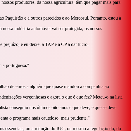
nossos produtores, da nossa agricultura, têm que pagar mais para
o Paquistão e a outros parecidos e ao Mercosul. Portanto, estou à
 a nossa indústria automóvel vai ser protegida, os nossos
prejuízo, e eu deixei a TAP e a CP a dar lucro.
"
mia portuguesa.
"
"
 milhão de euros a alguém que quase mandou a companhia ao
denizações vergonhosas e agora o que é que fez? Meteu-o na lista
lista conseguiu nos últimos oito anos e que deve, e que se deve
senta o programa mais cauteloso, mais prudente.
"
ens essenciais, ou a redução do IUC, ou mesmo a regulação do, do