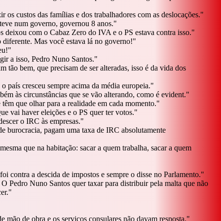
ir os custos das famílias e dos trabalhadores com as deslocações.
"
steve num governo, governou 8 anos.
"
s deixou com o Cabaz Zero do IVA e o PS estava contra isso.
"
o diferente. Mas você estava lá no governo!
"
eu!
"
gir a isso, Pedro Nuno Santos.
"
m tão bem, que precisam de ser alteradas, isso é da vida dos
 o país cresceu sempre acima da média europeia.
"
bém às circunstâncias que se vão alterando, como é evident.
"
te têm que olhar para a realidade em cada momento.
"
vai haver eleições e o PS quer ter votos.
"
descer o IRC às empresas.
"
 de burocracia, pagam uma taxa de IRC absolutamente
 mesma que na habitação: sacar a quem trabalha, sacar a quem
 foi contra a descida de impostos e sempre o disse no Parlamento.
"
! O Pedro Nuno Santos quer taxar para distribuir pela malta que não
er.
"
de mão de obra e os serviços consulares não davam resposta.
"