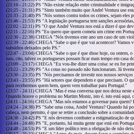
(
21:16
-
21:22
)
PS
"
Não existe relação entre criminalidade e imigr
(
21:25
-
21:31
)
PS
"
Sinto também muito que André Ventura use esta 
(
21:33
-
21:40
)
PS
"
Nós somos contra todos os crimes, sejam eles p
(
21:46
-
21:53
)
PS
"
A legislação portuguesa tem sanções acessória
(
22:02
-
22:11
)
PS
"
O que André Ventura nos está a dizer é que de
(
22:11
-
22:16
)
PS
"
Eu quero que quem cometa um crime em Portug
(
22:30
-
22:38
)
CHEGA
"
Nós tivemos este ano um caso de um viola
(
22:39
-
22:46
)
CHEGA
"
Sabe o que é que vai acontecer? Vamos vol
subsídios deixados pelo PS.
"
(
22:47
-
23:04
)
CHEGA
"
Sabe o que é que disse hoje, ou ontem, o 
isso, cito, talvez os portugueses possam ficar mais tempo em casa d
(
23:09
-
23:17
)
CHEGA
"
Eu vou-lhe dizer uma coisa: se eu for pri
(
23:22
-
23:29
)
PS
"
As cotas no passado não funcionaram. Já tivemo
(
23:30
-
23:35
)
PS
"
Nós precisamos de investir nos nossos serviços 
(
23:43
-
23:55
)
PS
"
Há setores que dependem e que precisam. O que 
para recebermos quem bem, quem vem trabalhar para Portugal.
"
(
23:57
-
24:11
)
CHEGA
"
Mas é essa conversa que nos deixa neste 
Quando houve o problema no Martim Moniz, isto é, isto está aqui,
(
24:11
-
24:16
)
CHEGA
"
Mas nós estamos a governar para quem? P
(
24:24
-
24:38
)
PS
"
Sabe uma coisa, André Ventura? Quando há port
cabeça, nem permito, é que se retire a conclusão sobre a comunidad
(
24:38
-
24:42
)
PS
"
E nós devemos combater a estigmatização de q
(
24:44
-
24:48
)
PS
"
E, portanto, há muita gente que está em Portuga
(
24:48
-
24:53
)
PS
"
E um líder político tem a obrigação de não dei
(
25:17
-
25:22
)
CHEGA
"
Antes de mais, devem fazer o contrário d