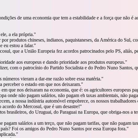
condições de uma economia que tem a estabilidade e a força que não é
le, a ela própria.
"
 por produtos chineses, indianos, paquistaneses, da América do Sul, c
 eu estou a falar.
"
osul, que a União Europeia fez acordos patrocinados pelo PS, aliás, pe
oridade aos europeus e dando prioridade aos produtos europeus.
"
dizer, com o patrocínio do Partido Socialista e do Pedro Nuno Santos, q
os números vieram a dar-me razão sobre essa matéria.
"
ra perceber o estado em que nos deixaram.
"
 em que nos deixaram na economia, que é: os agricultores europeus pag
opa onde não pagam salários, não pagam eh taxas ambientais, não paga
recem, a nossa indústria automóvel empobrece, os nossos trabalhadore
o acordo do Mercosul, que é um desastre!
"
os brasileiros, do Uruguai, do Paraguai na Europa, que obriga-nos a ter
e pagam salários a um terço, que não pagam tarifas, que não pagam tax
 país? Foi os amigos do Pedro Nuno Santos por essa Europa fora.
"
plicada.
"