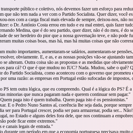
transporte público e coletivo, nós devemos fazer um esforço para reduz
m que não tem nada a ver com o Partido Socialista. Quer dizer, você e
ou-nos com a carga fiscal mais elevada de sempre, deixou-nos, não no
izer: o Dr. António Costa errou em tudo e eu mal entrei, quis fazer tud
nando Medina, que é do seu partido, quer dizer, não é do meu, é do s
de de ser herdeiro do pior que a nossa governação teve, e não pode fu
zeram muitas coisas boas, mas há, mas há muitas coisas que não correra
ram muito importantes, aumentaram-se salários, aumentaram-se pensões,
esolver, obviamente. E, e as, e as nossas posições vão-se ajustando tam
não se alteram. Outra coisa são as propostas e as medidas que obviamen
os para cá? O que é que mudou no IUC? Nada. Mudou, sabe o quê? Que 
te do Partido Socialista, como aconteceu com o governo que prometeu 
por uma razão: as empresas em Portugal estão sufocadas de impostos,
o PS tem outra lógica, que eu compreendo. Qual é a lógica do PS? É a
uitas minorias que nunca pagaram nada e querem continuar sem pagar.
"
Quem paga isto é quem trabalha. Quem paga isto é os pensionistas.
"
taxar. E o Pedro Nuno Santos aí, coerência lhe seja dada, porque sempre
 ser para Portugal crescer, podia ser para armazenar, podia ser... Não
ugal, no Estado e alguns deles fora dele, que nos continuam a empobrec
ão pode ficar entre extremos.
"
e canais legais de entrada.
"
tido durante um período em que a economia portuguesa precisava muito 