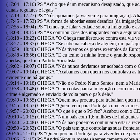
(
17:04
-
17:16
)
PS
"
Acho que é um mecanismo desajustado, que aca
canais regulares e legais.
"
(
17:19
-
17:27
)
PS
"
Nós apoiamos [a via verde para imigração]. Ali
(
17:45
-
17:53
)
PS
"
A forma de abordar esses desafios [da imigraçã
(
17:55
-
18:04
)
PS
"
Temos que falar verdade sobre a imigração e as
(
18:08
-
18:15
)
PS
"
As contribuições dos imigrantes para a seguranç
(
18:18
-
18:23
)
CHEGA
"
O Chega manifestou-se contra esta via ve
(
18:27
-
18:37
)
CHEGA
"
Se cabe na cabeça de alguém, um país que
(
18:39
-
18:46
)
CHEGA
"
Nós tivemos os piores exemplos da Europ
(
18:48
-
18:56
)
CHEGA
"
E eu tenho à minha frente o grande respon
abertas, que foi o Partido Socialista.
"
(
19:02
-
19:07
)
CHEGA
"
Nós nunca devíamos ter acabado com o CEF
(
19:07
-
19:14
)
CHEGA
"
Acabamos com quem nos controlava as fron
evidente que há gangs.
"
(
19:14
-
19:18
)
CHEGA
"
Não é o Pedro Nuno Santos, nem a Maria
(
19:38
-
19:48
)
CHEGA
"
Com cotas para a imigração e com uma co
crime é algemado e enviado de volta para o país dele.
"
(
19:49
-
19:55
)
CHEGA
"
Quem nos procura para trabalhar, quem nos
(
19:55
-
19:57
)
CHEGA
"
Quem vem para Portugal cometer crimes 
(
19:57
-
20:02
)
CHEGA
"
O que é que o PS fez? Acabou com o CEF.
(
20:10
-
20:15
)
CHEGA
"
Num país com 1,6 milhões de imigrantes d
(
20:40
-
20:48
)
CHEGA
"
Nós não podemos continuar a estar a rece
(
20:50
-
20:53
)
CHEGA
"
O país tem que controlar as suas fronteir
(
20:56
-
21:01
)
PS
"
Quem procura Portugal para viver tem de perce
(
21:06
-
21:15
)
PS
"
André Ventura mente sistematicamente sobre a im