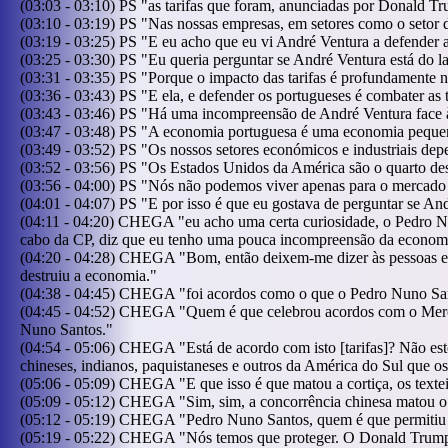
(
03:03
-
03:10
)
PS
"
as tarifas que foram, anunciadas por Donald 
(
03:10
-
03:19
)
PS
"
Nas nossas empresas, em setores como o setor da
(
03:19
-
03:25
)
PS
"
E eu acho que eu vi André Ventura a defender 
(
03:25
-
03:30
)
PS
"
Eu queria perguntar se André Ventura está do l
(
03:31
-
03:35
)
PS
"
Porque o impacto das tarifas é profundamente 
(
03:36
-
03:43
)
PS
"
E ela, e defender os portugueses é combater as
(
03:43
-
03:46
)
PS
"
Há uma incompreensão de André Ventura face 
(
03:47
-
03:48
)
PS
"
A economia portuguesa é uma economia peque
(
03:49
-
03:52
)
PS
"
Os nossos setores económicos e industriais de
(
03:52
-
03:56
)
PS
"
Os Estados Unidos da América são o quarto des
(
03:56
-
04:00
)
PS
"
Nós não podemos viver apenas para o mercado
(
04:01
-
04:07
)
PS
"
E por isso é que eu gostava de perguntar se An
(
04:11
-
04:20
)
CHEGA
"
eu acho uma certa curiosidade, o Pedro 
cabo da CP, diz que eu tenho uma pouca incompreensão da econom
(
04:20
-
04:28
)
CHEGA
"
Bom, então deixem-me dizer às pessoas 
destruiu a economia.
"
(
04:38
-
04:45
)
CHEGA
"
foi acordos como o que o Pedro Nuno Sant
(
04:45
-
04:52
)
CHEGA
"
Quem é que celebrou acordos com o Mer
Nuno Santos.
"
(
04:54
-
05:06
)
CHEGA
"
Está de acordo com isto [tarifas]? Não e
chineses, indianos, paquistaneses e outros da América do Sul que o
(
05:06
-
05:09
)
CHEGA
"
E que isso é que matou a cortiça, os textei
(
05:09
-
05:12
)
CHEGA
"
Sim, sim, a concorrência chinesa matou o 
(
05:12
-
05:19
)
CHEGA
"
Pedro Nuno Santos, quem é que permitiu 
(
05:19
-
05:22
)
CHEGA
"
Nós temos que proteger. O Donald Trump 