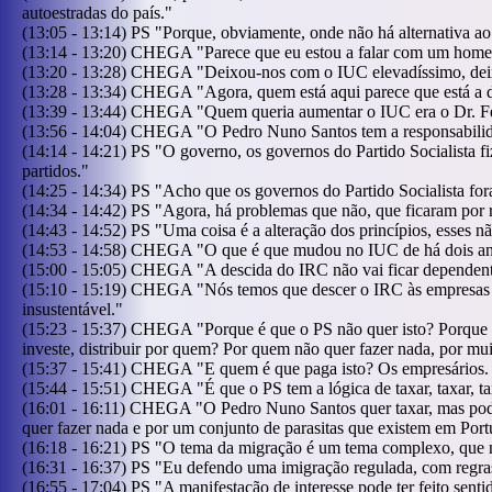
autoestradas do país.
"
(
13:05
-
13:14
)
PS
"
Porque, obviamente, onde não há alternativa ao 
(
13:14
-
13:20
)
CHEGA
"
Parece que eu estou a falar com um home
(
13:20
-
13:28
)
CHEGA
"
Deixou-nos com o IUC elevadíssimo, deix
(
13:28
-
13:34
)
CHEGA
"
Agora, quem está aqui parece que está a d
(
13:39
-
13:44
)
CHEGA
"
Quem queria aumentar o IUC era o Dr. Fer
(
13:56
-
14:04
)
CHEGA
"
O Pedro Nuno Santos tem a responsabilida
(
14:14
-
14:21
)
PS
"
O governo, os governos do Partido Socialista fi
partidos.
"
(
14:25
-
14:34
)
PS
"
Acho que os governos do Partido Socialista fo
(
14:34
-
14:42
)
PS
"
Agora, há problemas que não, que ficaram por r
(
14:43
-
14:52
)
PS
"
Uma coisa é a alteração dos princípios, esses 
(
14:53
-
14:58
)
CHEGA
"
O que é que mudou no IUC de há dois an
(
15:00
-
15:05
)
CHEGA
"
A descida do IRC não vai ficar dependen
(
15:10
-
15:19
)
CHEGA
"
Nós temos que descer o IRC às empresas 
insustentável.
"
(
15:23
-
15:37
)
CHEGA
"
Porque é que o PS não quer isto? Porque 
investe, distribuir por quem? Por quem não quer fazer nada, por m
(
15:37
-
15:41
)
CHEGA
"
E quem é que paga isto? Os empresários. 
(
15:44
-
15:51
)
CHEGA
"
É que o PS tem a lógica de taxar, taxar, 
(
16:01
-
16:11
)
CHEGA
"
O Pedro Nuno Santos quer taxar, mas podia
quer fazer nada e por um conjunto de parasitas que existem em Port
(
16:18
-
16:21
)
PS
"
O tema da migração é um tema complexo, que n
(
16:31
-
16:37
)
PS
"
Eu defendo uma imigração regulada, com regras 
(
16:55
-
17:04
)
PS
"
A manifestação de interesse pode ter feito sen