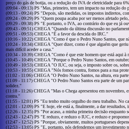
preço do gás de botija, ou a redução do IVA de eletricidade para 
(
09:04
-
09:13
)
PS
"
Mas, primeiro, tem um impacto na redução do pr
(
09:13
-
09:24
)
PS
"
Depois, são medidas, os impostos indiretos, 
(
09:24
-
09:29
)
PS
"
Quem poupa acaba por ser menos afetado pelo, 
(
09:29
-
09:38
)
PS
"
E portanto, o IVA, ao contrário do que eu já o
(
09:43
-
09:51
)
CHEGA
"
Quando da última discussão no parlament
(
09:51
-
09:53
)
CHEGA
"
É a favor da descida do IRC.
"
(
10:16
-
10:22
)
CHEGA
"
Como é que o Pedro Nuno Santos, que não 
(
10:24
-
10:34
)
CHEGA
"
Quer dizer, como é que alguém que geriu 
mais difícil aceder a casa.
"
(
10:34
-
10:39
)
CHEGA
"
Como é que este homem que está aqui à min
(
10:45
-
10:49
)
CHEGA
"
Porque o Pedro Nuno Santos, em outubro
(
10:49
-
10:53
)
CHEGA
"
O IUC, ou seja, o imposto sobre os, sobre
(
10:53
-
10:55
)
CHEGA
"
Nós fomos contra, fomos para a rua protes
(
11:02
-
11:06
)
CHEGA
"
O Pedro Nuno Santos, na altura, era part
(
11:09
-
11:17
)
CHEGA
"
O Pedro Nuno Santos era parte de um part
solidez.
"
(
11:18
-
11:26
)
CHEGA
"
Mas o Chega apresentou em novembro, em 
contra.
"
(
11:55
-
12:01
)
PS
"
Eu tenho muito orgulho do meu trabalho. No ca
(
12:01
-
12:09
)
PS
"
E hoje, ele está a, finalmente, a dar resultados
(
12:26
-
12:35
)
PS
"
Por acaso, a minha primeira decisão enquanto 
(
12:43
-
12:47
)
PS
"
E reduzo, e reduzo o IUC, e reduzo e propom
(
12:47
-
12:52
)
PS
"
Porque, obviamente, muitos portugueses depend
(
12:53
-
13:05
)
PS
"
E, portanto, nós defendemos um investimento no