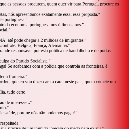
e as pessoas procurem, quem quer vir para Portugal, procure os
stas, nós apresentamos exatamente essa, essa proposta.
"
de portuguesa.
"
ento da economia portuguesa nos últimos anos.
"
cial.
"
MA, até pode chegar a 2 milhões de imigrantes.
"
controle: Bélgica, França, Alemanha.
"
ande responsável por esta política de bandalheira e de portas
lpa do Partido Socialista.
"
s! Se acabamos com a polícia que controla as fronteiras, é
r a fronteira.
"
dou, que eu vou dizer cara a cara: neste país, quem comete um
ia, tudo certo.
"
 de interesse...
"
nio.
"
s de saúde, porque nós não podemos pagar!
"
respeitada.
"
ir, precisa de um inimigo, precisa do medo para existir.
"