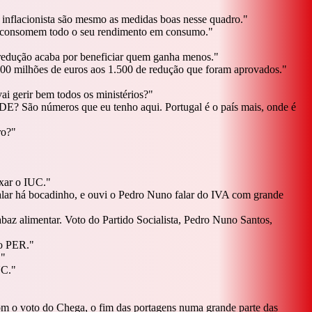
 inflacionista são mesmo as medidas boas nesse quadro.
"
, consomem todo o seu rendimento em consumo.
"
ua redução acaba por beneficiar quem ganha menos.
"
000 milhões de euros aos 1.500 de redução que foram aprovados.
"
ai gerir bem todos os ministérios?
"
CDE? São números que eu tenho aqui. Portugal é o país mais, onde é
ro?
"
ixar o IUC.
"
alar há bocadinho, e ouvi o Pedro Nuno falar do IVA com grande
z alimentar. Voto do Partido Socialista, Pedro Nuno Santos,
 o PER.
"
.
"
UC.
"
com o voto do Chega, o fim das portagens numa grande parte das