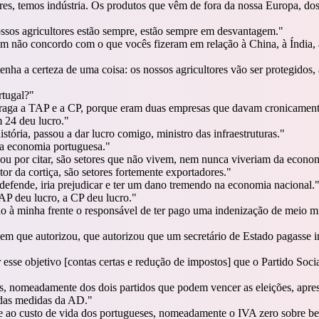
, temos indústria. Os produtos que vêm de fora da nossa Europa, dos 
ssos agricultores estão sempre, estão sempre em desvantagem.
"
m não concordo com o que vocês fizeram em relação à China, à Índia, a
enha a certeza de uma coisa: os nossos agricultores vão ser protegidos,
rtugal?
"
traga a TAP e a CP, porque eram duas empresas que davam cronicamente 
 24 deu lucro.
"
stória, passou a dar lucro comigo, ministro das infraestruturas.
"
a economia portuguesa.
"
abou por citar, são setores que não vivem, nem nunca viveriam da econo
etor da cortiça, são setores fortemente exportadores.
"
 defende, iria prejudicar e ter um dano tremendo na economia nacional.
AP deu lucro, a CP deu lucro.
"
ho à minha frente o responsável de ter pago uma indenização de meio
m que autorizou, que autorizou que um secretário de Estado pagasse in
sse objetivo [contas certas e redução de impostos] que o Partido Socia
s os, nomeadamente dos dois partidos que podem vencer as eleições, apre
 das medidas da AD.
"
te ao custo de vida dos portugueses, nomeadamente o IVA zero sobre b