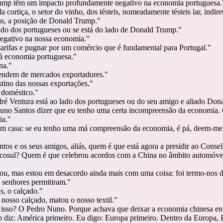
Trump têm um impacto profundamente negativo na economia portuguesa.
 cortiça, o setor do vinho, dos tésteis, nomeadamente tésteis lar, indi
as, a posição de Donald Trump.
"
ado dos portugueses ou se está do lado de Donald Trump.
"
negativo na nossa economia.
"
 tarifas e pugnar por um comércio que é fundamental para Portugal.
"
à economia portuguesa.
"
na.
"
pendem de mercados exportadores.
"
tino das nossas exportações.
"
 doméstico.
"
dré Ventura está ao lado dos portugueses ou do seu amigo e aliado Don
Nuno Santos dizer que eu tenho uma certa incompreensão da economia.
ia.
"
em casa: se eu tenho uma má compreensão da economia, é pá, deem-me
os e os seus amigos, aliás, quem é que está agora a presidir ao Conse
cosul? Quem é que celebrou acordos com a China no âmbito automóve
stou, mas estou em desacordo ainda mais com uma coisa: foi termo-nos 
s senhores permitiram.
"
s, o calçado.
"
nosso calçado, matou o nosso textil.
"
isso? O Pedro Nuno. Porque achava que deixar a economia chinesa entr
diz: América primeiro. Eu digo: Europa primeiro. Dentro da Europa, P