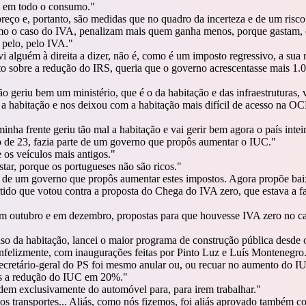
6% em todo o consumo.
"
eço e, portanto, são medidas que no quadro da incerteza e de um risco
como o caso do IVA, penalizam mais quem ganha menos, porque gastam
pelo, pelo IVA.
"
uvi alguém à direita a dizer, não é, como é um imposto regressivo, a s
o sobre a redução do IRS, queria que o governo acrescentasse mais 1.
geriu bem um ministério, que é o da habitação e das infraestruturas, v
a habitação e nos deixou com a habitação mais difícil de acesso na O
ha frente geriu tão mal a habitação e vai gerir bem agora o país intei
 de 23, fazia parte de um governo que propôs aumentar o IUC.
"
 os veículos mais antigos.
"
tar, porque os portugueses não são ricos.
"
e de um governo que propôs aumentar estes impostos. Agora propõe ba
ido que votou contra a proposta do Chega do IVA zero, que estava a f
outubro e em dezembro, propostas para que houvesse IVA zero no caba
so da habitação, lancei o maior programa de construção pública desde
, infelizmente, com inaugurações feitas por Pinto Luz e Luís Montenegro
secretário-geral do PS foi mesmo anular ou, ou recuar no aumento do I
os a redução do IUC em 20%.
"
em exclusivamente do automóvel para, para irem trabalhar.
"
s transportes... Aliás, como nós fizemos, foi aliás aprovado também 