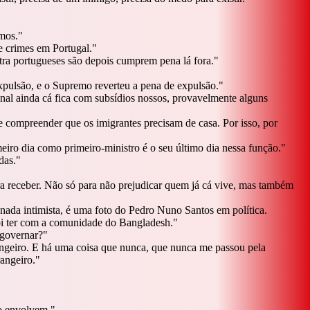
amos.
"
e crimes em Portugal.
"
tra portugueses são depois cumprem pena lá fora.
"
xpulsão, e o Supremo reverteu a pena de expulsão.
"
final ainda cá fica com subsídios nossos, provavelmente alguns
e compreender que os imigrantes precisam de casa. Por isso, por
meiro dia como primeiro-ministro é o seu último dia nessa função.
"
das.
"
ra receber. Não só para não prejudicar quem já cá vive, mas também
nada intimista, é uma foto do Pedro Nuno Santos em política.
oi ter com a comunidade do Bangladesh.
"
 governar?
"
angeiro. E há uma coisa que nunca, que nunca me passou pela
angeiro.
"
 o envolvem.
"