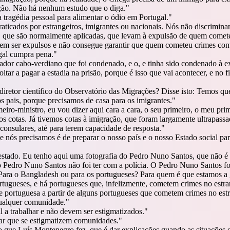
ação. Não há nenhum estudo que o diga.
"
tragédia pessoal para alimentar o ódio em Portugal.
"
raticados por estrangeiros, imigrantes ou nacionais. Nós não discrimin
s, que são normalmente aplicadas, que levam à expulsão de quem comet
vem ser expulsos e não consegue garantir que quem cometeu crimes con
al cumpra pena.
"
dor cabo-verdiano que foi condenado, e o, e tinha sido condenado à e
tar a pagar a estadia na prisão, porque é isso que vai acontecer, e no 
diretor científico do Observatório das Migrações? Disse isto: Temos qu
os pais, porque precisamos de casa para os imigrantes.
"
meiro-ministro, eu vou dizer aqui cara a cara, o seu primeiro, o meu pri
s cotas. Já tivemos cotas à imigração, que foram largamente ultrapassa
consulares, até para terem capacidade de resposta.
"
nós precisamos é de preparar o nosso país e o nosso Estado social pa
estado. Eu tenho aqui uma fotografia do Pedro Nuno Santos, que não é 
 o Pedro Nuno Santos não foi ter com a polícia. O Pedro Nuno Santos f
ara o Bangladesh ou para os portugueses? Para quem é que estamos a
ugueses, e há portugueses que, infelizmente, cometem crimes no estr
e portuguesa a partir de alguns portugueses que cometem crimes no estr
ualquer comunidade.
"
l a trabalhar e não devem ser estigmatizados.
"
xar que se estigmatizem comunidades.
"
o que Luís Montenegro fez, que é dar explicações quando as situações