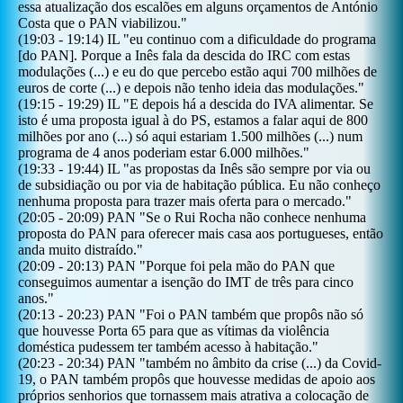
essa atualização dos escalões em alguns orçamentos de António
Costa que o PAN viabilizou.
"
(
19:03
-
19:14
)
IL
"
eu continuo com a dificuldade do programa
[do PAN]. Porque a Inês fala da descida do IRC com estas
modulações (...) e eu do que percebo estão aqui 700 milhões de
euros de corte (...) e depois não tenho ideia das modulações.
"
(
19:15
-
19:29
)
IL
"
E depois há a descida do IVA alimentar. Se
isto é uma proposta igual à do PS, estamos a falar aqui de 800
milhões por ano (...) só aqui estariam 1.500 milhões (...) num
programa de 4 anos poderiam estar 6.000 milhões.
"
(
19:33
-
19:44
)
IL
"
as propostas da Inês são sempre por via ou
de subsidiação ou por via de habitação pública. Eu não conheço
nenhuma proposta para trazer mais oferta para o mercado.
"
(
20:05
-
20:09
)
PAN
"
Se o Rui Rocha não conhece nenhuma
proposta do PAN para oferecer mais casa aos portugueses, então
anda muito distraído.
"
(
20:09
-
20:13
)
PAN
"
Porque foi pela mão do PAN que
conseguimos aumentar a isenção do IMT de três para cinco
anos.
"
(
20:13
-
20:23
)
PAN
"
Foi o PAN também que propôs não só
que houvesse Porta 65 para que as vítimas da violência
doméstica pudessem ter também acesso à habitação.
"
(
20:23
-
20:34
)
PAN
"
também no âmbito da crise (...) da Covid-
19, o PAN também propôs que houvesse medidas de apoio aos
próprios senhorios que tornassem mais atrativa a colocação de