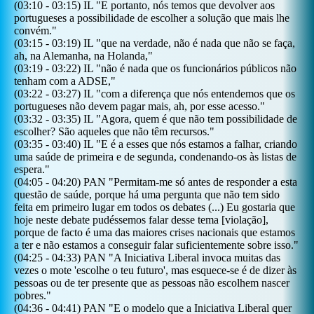
(
03:10
-
03:15
)
IL
"
E portanto, nós temos que devolver aos
portugueses a possibilidade de escolher a solução que mais lhe
convém.
"
(
03:15
-
03:19
)
IL
"
que na verdade, não é nada que não se faça,
ah, na Alemanha, na Holanda,
"
(
03:19
-
03:22
)
IL
"
não é nada que os funcionários públicos não
tenham com a ADSE,
"
(
03:22
-
03:27
)
IL
"
com a diferença que nós entendemos que os
portugueses não devem pagar mais, ah, por esse acesso.
"
(
03:32
-
03:35
)
IL
"
Agora, quem é que não tem possibilidade de
escolher? São aqueles que não têm recursos.
"
(
03:35
-
03:40
)
IL
"
E é a esses que nós estamos a falhar, criando
uma saúde de primeira e de segunda, condenando-os às listas de
espera.
"
(
04:05
-
04:20
)
PAN
"
Permitam-me só antes de responder a esta
questão de saúde, porque há uma pergunta que não tem sido
feita em primeiro lugar em todos os debates (...) Eu gostaria que
hoje neste debate pudéssemos falar desse tema [violação],
porque de facto é uma das maiores crises nacionais que estamos
a ter e não estamos a conseguir falar suficientemente sobre isso.
"
(
04:25
-
04:33
)
PAN
"
A Iniciativa Liberal invoca muitas das
vezes o mote 'escolhe o teu futuro', mas esquece-se é de dizer às
pessoas ou de ter presente que as pessoas não escolhem nascer
pobres.
"
(
04:36
-
04:41
)
PAN
"
E o modelo que a Iniciativa Liberal quer