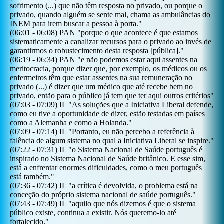
sofrimento (...) que não têm resposta no privado, ou porque o
privado, quando alguém se sente mal, chama as ambulâncias do
INEM para irem buscar a pessoa à porta.
"
(
06:01
-
06:08
)
PAN
"
porque o que acontece é que estamos
sistematicamente a canalizar recursos para o privado ao invés de
garantirmos o robustecimento desta resposta [pública].
"
(
06:19
-
06:34
)
PAN
"
e não podemos estar aqui assentes na
meritocracia, porque dizer que, por exemplo, os médicos ou os
enfermeiros têm que estar assentes na sua remuneração no
privado (...) é dizer que um médico que até recebe bem no
privado, então para o público já tem que ter aqui outros critérios
"
(
07:03
-
07:09
)
IL
"
As soluções que a Iniciativa Liberal defende,
como eu tive a oportunidade de dizer, estão testadas em países
como a Alemanha e como a Holanda.
"
(
07:09
-
07:14
)
IL
"
Portanto, eu não percebo a referência à
falência de algum sistema no qual a Iniciativa Liberal se inspire.
"
(
07:22
-
07:31
)
IL
"
o Sistema Nacional de Saúde português é
inspirado no Sistema Nacional de Saúde britânico. E esse sim,
está a enfrentar enormes dificuldades, como o meu português
está também.
"
(
07:36
-
07:42
)
IL
"
a crítica é devolvida, o problema está na
conceção do próprio sistema nacional de saúde português.
"
(
07:43
-
07:49
)
IL
"
aquilo que nós dizemos é que o sistema
público existe, continua a existir. Nós queremo-lo até
fortalecido.
"