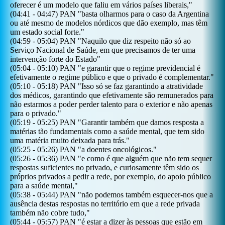
oferecer é um modelo que faliu em vários países liberais,
"
(
04:41
-
04:47
)
PAN
"
basta olharmos para o caso da Argentina
ou até mesmo de modelos nórdicos que dão exemplo, mas têm
um estado social forte.
"
(
04:59
-
05:04
)
PAN
"
Naquilo que diz respeito não só ao
Serviço Nacional de Saúde, em que precisamos de ter uma
intervenção forte do Estado
"
(
05:04
-
05:10
)
PAN
"
e garantir que o regime previdencial é
efetivamente o regime público e que o privado é complementar.
"
(
05:10
-
05:18
)
PAN
"
Isso só se faz garantindo a atratividade
dos médicos, garantindo que efetivamente são remunerados para
não estarmos a poder perder talento para o exterior e não apenas
para o privado.
"
(
05:19
-
05:25
)
PAN
"
Garantir também que damos resposta a
matérias tão fundamentais como a saúde mental, que tem sido
uma matéria muito deixada para trás.
"
(
05:25
-
05:26
)
PAN
"
a doentes oncológicos.
"
(
05:26
-
05:36
)
PAN
"
e como é que alguém que não tem sequer
respostas suficientes no privado, e curiosamente têm sido os
próprios privados a pedir a rede, por exemplo, do apoio público
para a saúde mental,
"
(
05:38
-
05:44
)
PAN
"
não podemos também esquecer-nos que a
ausência destas respostas no território em que a rede privada
também não cobre tudo,
"
(
05:44
-
05:57
)
PAN
"
é estar a dizer às pessoas que estão em