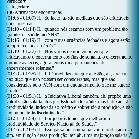
Partidos
▼
Categoria
▼
136
Afirmações encontradas
(
01:05
-
01:09
)
IL
"
de facto, as são medidas que são criticáveis
em si mesmas.
"
(
01:10
-
01:14
)
IL
"
quando nós estamos com um problema tão
grande, na saúde, no SNS
"
(
01:16
-
01:19
)
IL
"
com tantas urgências fechadas e agora estão
sempre fechadas, não é?
"
(
01:19
-
01:27
)
IL
"
Nós vimos de um tempo em que
criticávamos o encerramento aos fins de semana, o encerramento
durante as férias, agora temos uma permanência de
encerramentos rolantes.
"
(
01:28
-
01:35
)
IL
"
E há medidas que que aí estão, ah, que eu
não digo que não possam ser consideradas, mas que são
consideradas pelo PAN com um enquadramento que me parece
errado.
"
(
01:38
-
01:51
)
IL
"
a Iniciativa Liberal também, ah, propõe uma
valorização salarial dos profissionais de saúde, mas indexada à
produtividade, indexada ao mérito e sobretudo à produção, e não
um aumento indiscriminado.
"
(
01:51
-
01:54
)
IL
"
Porque nós temos que melhorar a
produtividade do Serviço Nacional de Saúde.
"
(
01:56
-
02:03
)
IL
"
Isso passa por contratualizar a produção, e aí
sim, em função dessa produção, ter, ah, uma majoração salarial.
"