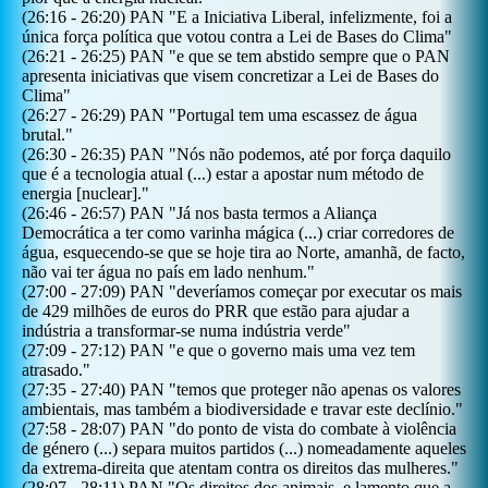
(
26:16
-
26:20
)
PAN
"
E a Iniciativa Liberal, infelizmente, foi a
única força política que votou contra a Lei de Bases do Clima
"
(
26:21
-
26:25
)
PAN
"
e que se tem abstido sempre que o PAN
apresenta iniciativas que visem concretizar a Lei de Bases do
Clima
"
(
26:27
-
26:29
)
PAN
"
Portugal tem uma escassez de água
brutal.
"
(
26:30
-
26:35
)
PAN
"
Nós não podemos, até por força daquilo
que é a tecnologia atual (...) estar a apostar num método de
energia [nuclear].
"
(
26:46
-
26:57
)
PAN
"
Já nos basta termos a Aliança
Democrática a ter como varinha mágica (...) criar corredores de
água, esquecendo-se que se hoje tira ao Norte, amanhã, de facto,
não vai ter água no país em lado nenhum.
"
(
27:00
-
27:09
)
PAN
"
deveríamos começar por executar os mais
de 429 milhões de euros do PRR que estão para ajudar a
indústria a transformar-se numa indústria verde
"
(
27:09
-
27:12
)
PAN
"
e que o governo mais uma vez tem
atrasado.
"
(
27:35
-
27:40
)
PAN
"
temos que proteger não apenas os valores
ambientais, mas também a biodiversidade e travar este declínio.
"
(
27:58
-
28:07
)
PAN
"
do ponto de vista do combate à violência
de género (...) separa muitos partidos (...) nomeadamente aqueles
da extrema-direita que atentam contra os direitos das mulheres.
"
(
28:07
-
28:11
)
PAN
"
Os direitos dos animais, e lamento que a