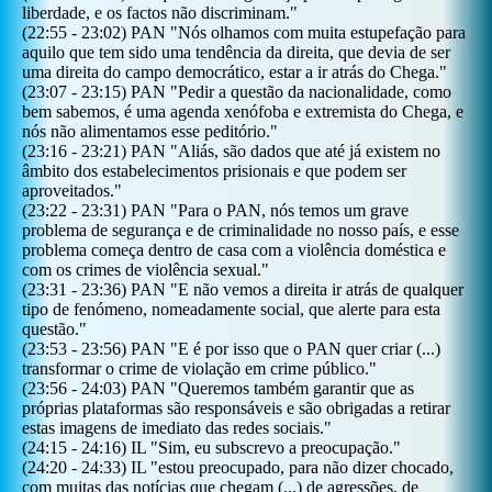
liberdade, e os factos não discriminam.
"
(
22:55
-
23:02
)
PAN
"
Nós olhamos com muita estupefação para
aquilo que tem sido uma tendência da direita, que devia de ser
uma direita do campo democrático, estar a ir atrás do Chega.
"
(
23:07
-
23:15
)
PAN
"
Pedir a questão da nacionalidade, como
bem sabemos, é uma agenda xenófoba e extremista do Chega, e
nós não alimentamos esse peditório.
"
(
23:16
-
23:21
)
PAN
"
Aliás, são dados que até já existem no
âmbito dos estabelecimentos prisionais e que podem ser
aproveitados.
"
(
23:22
-
23:31
)
PAN
"
Para o PAN, nós temos um grave
problema de segurança e de criminalidade no nosso país, e esse
problema começa dentro de casa com a violência doméstica e
com os crimes de violência sexual.
"
(
23:31
-
23:36
)
PAN
"
E não vemos a direita ir atrás de qualquer
tipo de fenómeno, nomeadamente social, que alerte para esta
questão.
"
(
23:53
-
23:56
)
PAN
"
E é por isso que o PAN quer criar (...)
transformar o crime de violação em crime público.
"
(
23:56
-
24:03
)
PAN
"
Queremos também garantir que as
próprias plataformas são responsáveis e são obrigadas a retirar
estas imagens de imediato das redes sociais.
"
(
24:15
-
24:16
)
IL
"
Sim, eu subscrevo a preocupação.
"
(
24:20
-
24:33
)
IL
"
estou preocupado, para não dizer chocado,
com muitas das notícias que chegam (...) de agressões, de