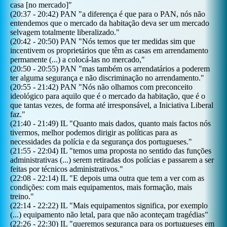
casa [no mercado]
"
(
20:37
-
20:42
)
PAN
"
a diferença é que para o PAN, nós não
entendemos que o mercado da habitação deva ser um mercado
selvagem totalmente liberalizado.
"
(
20:42
-
20:50
)
PAN
"
Nós temos que ter medidas sim que
incentivem os proprietários que têm as casas em arrendamento
permanente (...) a colocá-las no mercado,
"
(
20:50
-
20:55
)
PAN
"
mas também os arrendatários a poderem
ter alguma segurança e não discriminação no arrendamento.
"
(
20:55
-
21:42
)
PAN
"
Nós não olhamos com preconceito
ideológico para aquilo que é o mercado da habitação, que é o
que tantas vezes, de forma até irresponsável, a Iniciativa Liberal
faz.
"
(
21:40
-
21:49
)
IL
"
Quanto mais dados, quanto mais factos nós
tivermos, melhor podemos dirigir as políticas para as
necessidades da polícia e da segurança dos portugueses.
"
(
21:55
-
22:04
)
IL
"
temos uma proposta no sentido das funções
administrativas (...) serem retiradas dos polícias e passarem a ser
feitas por técnicos administrativos.
"
(
22:08
-
22:14
)
IL
"
E depois uma outra que tem a ver com as
condições: com mais equipamentos, mais formação, mais
treino.
"
(
22:14
-
22:22
)
IL
"
Mais equipamentos significa, por exemplo
(...) equipamento não letal, para que não aconteçam tragédias
"
(
22:26
-
22:30
)
IL
"
queremos segurança para os portugueses em