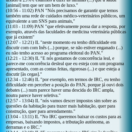
[animal] tem que ser um bem de luxo.
"
(
10:56
-
11:02
)
PAN
"
Nós precisamos de garantir que temos
também uma rede de cuidados médico-veterinários públicos, um
equivalente a um SNS para animais,
"
(
11:03
-
11:09
)
PAN
"
que efetivamente possa dar a resposta, por
exemplo, através das faculdades de medicina veterinária públicas
que já existem
"
(
12:07
-
12:21
)
IL
"
neste momento eu tenho dificuldade em
discutir com com Inês (...) porque, se não estiver enganado (...)
eu não tenho acesso ao programa eleitoral do PAN.
"
(
12:21
-
12:30
)
IL
"
E nós gostamos de concorrência leal, e
parece-me concorrência desleal que eu esteja com um programa
apresentado, com as contas feitas, rigorosas (...) e que esteja a
discutir [às cegas].
"
(
12:34
-
12:46
)
IL
"
por exemplo, em termos de IRC, eu tenho
dificuldade em perceber a posição do PAN, porque já ouvi dois
debates (...) num parece haver uma descida do IRC ampla,
noutra parece haver seletiva.
"
(
12:57
-
13:04
)
IL
"
nós vamos descer impostos sim sobre as
questões da habitação para trazer mais habitação, quer para
construção, quer para arrendamento.
"
(
13:04
-
13:11
)
IL
"
No IRC queremos baixar os custos para as
empresas, baixando impostos, a tributação autónoma, as
derramas e o IRC.
"