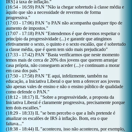
IRS] à taxa de inflação.
"
(
16:54
-
16:59
)
PAN
"
Não ia chegar sobretudo à classe média e
àquilo que são a necessidade de revermos de forma
progressiva.
"
(
17:03
-
17:06
)
PAN
"
o PAN não acompanha qualquer tipo de
aumento de impostos.
"
(
17:07
-
17:18
)
PAN
"
Entendemos é que devemos respeitar o
princípio da progressividade (...) e garantir que atingimos
efetivamente o sexto, o quinto e o sexto escalão, que é sobretudo
a classe média, que é quem tem sido mais prejudicado
"
(
17:33
-
17:42
)
PAN
"
Basta verificarmos que neste momento
temos mais de cerca de 20% dos jovens que querem arranjar
casa própria, não conseguem aceder (...) e continuam a morar
em casa dos pais.
"
(
17:50
-
17:58
)
PAN
"
E aqui, infelizmente, também na
educação, a Iniciativa Liberal o que tem a oferecer aos jovens
são apenas vales de ensino e não o ensino público de qualidade
como defende o PAN.
"
(
18:12
-
18:17
)
IL
"
Sobre a progressividade, a proposta da
Iniciativa Liberal é claramente progressiva, precisamente porque
tem dois escalões.
"
(
18:29
-
18:33
)
IL
"
se bem percebo o que a Inês pretende é
atualizar os escalões de IRS à inflação. Bom, era o que
faltava...
"
(
18:38
-
18:44
)
IL
"
aconteceu, isso não aconteceu, por exemplo,