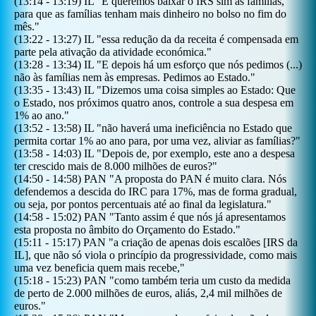
(
13:14
-
13:19
)
IL
"
E queremos baixar o IRS sim às famílias,
para que as famílias tenham mais dinheiro no bolso no fim do
mês.
"
(
13:22
-
13:27
)
IL
"
essa redução da da receita é compensada em
parte pela ativação da atividade económica.
"
(
13:28
-
13:34
)
IL
"
E depois há um esforço que nós pedimos (...)
não às famílias nem às empresas. Pedimos ao Estado.
"
(
13:35
-
13:43
)
IL
"
Dizemos uma coisa simples ao Estado: Que
o Estado, nos próximos quatro anos, controle a sua despesa em
1% ao ano.
"
(
13:52
-
13:58
)
IL
"
não haverá uma ineficiência no Estado que
permita cortar 1% ao ano para, por uma vez, aliviar as famílias?
"
(
13:58
-
14:03
)
IL
"
Depois de, por exemplo, este ano a despesa
ter crescido mais de 8.000 milhões de euros?
"
(
14:50
-
14:58
)
PAN
"
A proposta do PAN é muito clara. Nós
defendemos a descida do IRC para 17%, mas de forma gradual,
ou seja, por pontos percentuais até ao final da legislatura.
"
(
14:58
-
15:02
)
PAN
"
Tanto assim é que nós já apresentamos
esta proposta no âmbito do Orçamento do Estado.
"
(
15:11
-
15:17
)
PAN
"
a criação de apenas dois escalões [IRS da
IL], que não só viola o princípio da progressividade, como mais
uma vez beneficia quem mais recebe,
"
(
15:18
-
15:23
)
PAN
"
como também teria um custo da medida
de perto de 2.000 milhões de euros, aliás, 2,4 mil milhões de
euros.
"