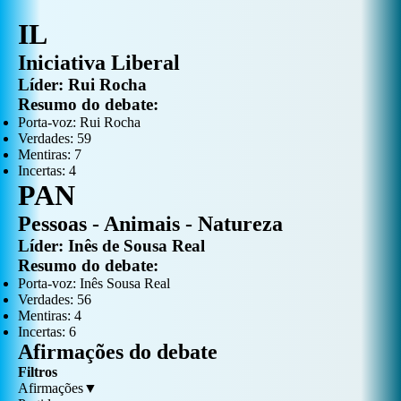
IL
Iniciativa Liberal
Líder:
Rui Rocha
Resumo do debate:
Porta-voz:
Rui Rocha
Verdades:
59
Mentiras:
7
Incertas:
4
PAN
Pessoas - Animais - Natureza
Líder:
Inês de Sousa Real
Resumo do debate:
Porta-voz:
Inês Sousa Real
Verdades:
56
Mentiras:
4
Incertas:
6
Afirmações do debate
Filtros
Afirmações
▼