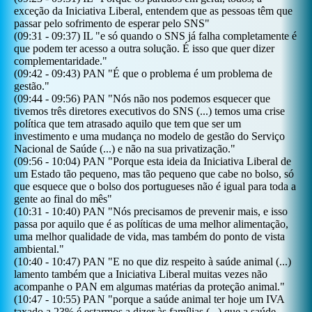
exceção da Iniciativa Liberal, entendem que as pessoas têm que
passar pelo sofrimento de esperar pelo SNS
"
(
09:31
-
09:37
)
IL
"
e só quando o SNS já falha completamente é
que podem ter acesso a outra solução. É isso que quer dizer
complementaridade.
"
(
09:42
-
09:43
)
PAN
"
É que o problema é um problema de
gestão.
"
(
09:44
-
09:56
)
PAN
"
Nós não nos podemos esquecer que
tivemos três diretores executivos do SNS (...) temos uma crise
política que tem atrasado aquilo que tem que ser um
investimento e uma mudança no modelo de gestão do Serviço
Nacional de Saúde (...) e não na sua privatização.
"
(
09:56
-
10:04
)
PAN
"
Porque esta ideia da Iniciativa Liberal de
um Estado tão pequeno, mas tão pequeno que cabe no bolso, só
que esquece que o bolso dos portugueses não é igual para toda a
gente ao final do mês
"
(
10:31
-
10:40
)
PAN
"
Nós precisamos de prevenir mais, e isso
passa por aquilo que é as políticas de uma melhor alimentação,
uma melhor qualidade de vida, mas também do ponto de vista
ambiental.
"
(
10:40
-
10:47
)
PAN
"
E no que diz respeito à saúde animal (...)
lamento também que a Iniciativa Liberal muitas vezes não
acompanhe o PAN em algumas matérias da proteção animal.
"
(
10:47
-
10:55
)
PAN
"
porque a saúde animal ter hoje um IVA
taxado a 23% é estarmos a dizer às famílias (...) que a saúde