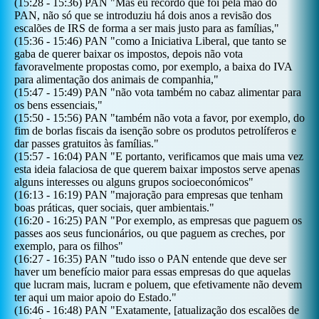
(
15:28
-
15:36
)
PAN
"
Mas eu recordo que foi pela mão do
PAN, não só que se introduziu há dois anos a revisão dos
escalões de IRS de forma a ser mais justo para as famílias,
"
(
15:36
-
15:46
)
PAN
"
como a Iniciativa Liberal, que tanto se
gaba de querer baixar os impostos, depois não vota
favoravelmente propostas como, por exemplo, a baixa do IVA
para alimentação dos animais de companhia,
"
(
15:47
-
15:49
)
PAN
"
não vota também no cabaz alimentar para
os bens essenciais,
"
(
15:50
-
15:56
)
PAN
"
também não vota a favor, por exemplo, do
fim de borlas fiscais da isenção sobre os produtos petrolíferos e
dar passes gratuitos às famílias.
"
(
15:57
-
16:04
)
PAN
"
E portanto, verificamos que mais uma vez
esta ideia falaciosa de que querem baixar impostos serve apenas
alguns interesses ou alguns grupos socioeconómicos
"
(
16:13
-
16:19
)
PAN
"
majoração para empresas que tenham
boas práticas, quer sociais, quer ambientais.
"
(
16:20
-
16:25
)
PAN
"
Por exemplo, as empresas que paguem os
passes aos seus funcionários, ou que paguem as creches, por
exemplo, para os filhos
"
(
16:27
-
16:35
)
PAN
"
tudo isso o PAN entende que deve ser
haver um benefício maior para essas empresas do que aquelas
que lucram mais, lucram e poluem, que efetivamente não devem
ter aqui um maior apoio do Estado.
"
(
16:46
-
16:48
)
PAN
"
Exatamente, [atualização dos escalões de