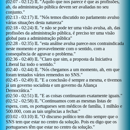
(
02:07
-
02:12
)
IL
"
Aquilo que nos parece é que as profissões,
ah, da administração pública devem ser avaliadas no seu
conjunto.
"
(
02:13
-
02:17
)
IL
"
Nós temos discutido no parlamento avulso
várias situações desta natureza
"
(
02:18
-
02:24
)
IL
"
e não se pode ter uma visão avulsa, ah, das
profissões da administração pública, é preciso ter uma visão
global para a administração pública
"
(
02:28
-
02:35
)
IL
"
esta análise avulsa parece-nos contraindicada
neste momento e provavelmente com o sentido, com a
consequência de agravar o problema.
"
(
02:36
-
02:40
)
IL
"
Claro que sim, a proposta da Iniciativa
Liberal faz todo o sentido.
"
(
02:40
-
02:44
)
IL
"
Nós chegamos a um momento, ah, em que
foram tentados vários remendos no SNS.
"
(
02:45
-
02:49
)
IL
"
E a conclusão é sempre a mesma, e tivemos
já um governo socialista e um governo da Aliança
Democrática.
"
(
02:50
-
02:51
)
IL
"
E as coisas continuaram exatamente iguais.
"
(
02:52
-
02:58
)
IL
"
Continuamos com as mesmas listas de
espera, com, os portugueses sem médicos de família, 1 milhão e
500.000, com as tais urgências a fechar.
"
(
03:02
-
03:10
)
IL
"
O discurso político tem dito sempre que o
SNS tem que estar no centro da solução. Pois eu digo que os
portugueses têm que estar no centro da solução.
"