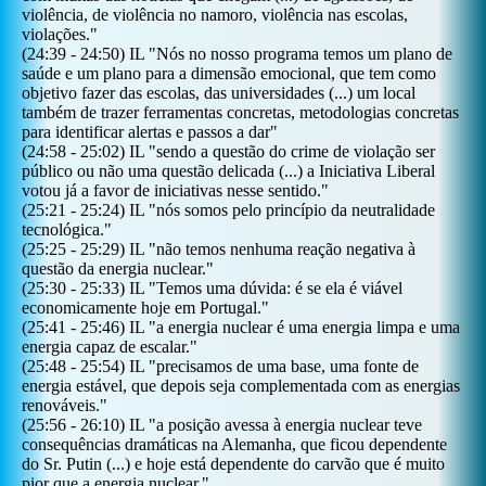
violência, de violência no namoro, violência nas escolas,
violações.
"
(
24:39
-
24:50
)
IL
"
Nós no nosso programa temos um plano de
saúde e um plano para a dimensão emocional, que tem como
objetivo fazer das escolas, das universidades (...) um local
também de trazer ferramentas concretas, metodologias concretas
para identificar alertas e passos a dar
"
(
24:58
-
25:02
)
IL
"
sendo a questão do crime de violação ser
público ou não uma questão delicada (...) a Iniciativa Liberal
votou já a favor de iniciativas nesse sentido.
"
(
25:21
-
25:24
)
IL
"
nós somos pelo princípio da neutralidade
tecnológica.
"
(
25:25
-
25:29
)
IL
"
não temos nenhuma reação negativa à
questão da energia nuclear.
"
(
25:30
-
25:33
)
IL
"
Temos uma dúvida: é se ela é viável
economicamente hoje em Portugal.
"
(
25:41
-
25:46
)
IL
"
a energia nuclear é uma energia limpa e uma
energia capaz de escalar.
"
(
25:48
-
25:54
)
IL
"
precisamos de uma base, uma fonte de
energia estável, que depois seja complementada com as energias
renováveis.
"
(
25:56
-
26:10
)
IL
"
a posição avessa à energia nuclear teve
consequências dramáticas na Alemanha, que ficou dependente
do Sr. Putin (...) e hoje está dependente do carvão que é muito
pior que a energia nuclear.
"