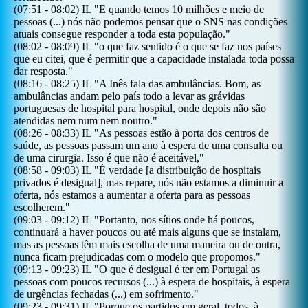
(
07:51
-
08:02
)
IL
"
E quando temos 10 milhões e meio de
pessoas (...) nós não podemos pensar que o SNS nas condições
atuais consegue responder a toda esta população.
"
(
08:02
-
08:09
)
IL
"
o que faz sentido é o que se faz nos países
que eu citei, que é permitir que a capacidade instalada toda possa
dar resposta.
"
(
08:16
-
08:25
)
IL
"
A Inês fala das ambulâncias. Bom, as
ambulâncias andam pelo país todo a levar as grávidas
portuguesas de hospital para hospital, onde depois não são
atendidas nem num nem noutro.
"
(
08:26
-
08:33
)
IL
"
As pessoas estão à porta dos centros de
saúde, as pessoas passam um ano à espera de uma consulta ou
de uma cirurgia. Isso é que não é aceitável,
"
(
08:58
-
09:03
)
IL
"
É verdade [a distribuição de hospitais
privados é desigual], mas repare, nós não estamos a diminuir a
oferta, nós estamos a aumentar a oferta para as pessoas
escolherem.
"
(
09:03
-
09:12
)
IL
"
Portanto, nos sítios onde há poucos,
continuará a haver poucos ou até mais alguns que se instalam,
mas as pessoas têm mais escolha de uma maneira ou de outra,
nunca ficam prejudicadas com o modelo que propomos.
"
(
09:13
-
09:23
)
IL
"
O que é desigual é ter em Portugal as
pessoas com poucos recursos (...) à espera de hospitais, à espera
de urgências fechadas (...) em sofrimento.
"
(
09:23
-
09:31
)
IL
"
Porque os partidos em geral, todos, à