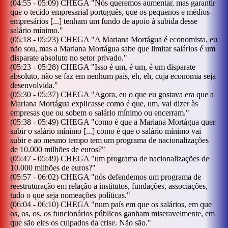
(
04:55
-
05:09
)
CHEGA
"
Nós queremos aumentar, mas garantir
que o tecido empresarial português, que os pequenos e médios
empresários [...] tenham um fundo de apoio à subida desse
salário mínimo.
"
(
05:18
-
05:23
)
CHEGA
"
A Mariana Mortágua é economista, eu
não sou, mas a Mariana Mortágua sabe que limitar salários é um
disparate absoluto no setor privado.
"
(
05:23
-
05:28
)
CHEGA
"
Isso é um, é um, é um disparate
absoluto, não se faz em nenhum país, eh, eh, cuja economia seja
desenvolvida.
"
(
05:30
-
05:37
)
CHEGA
"
Agora, eu o que eu gostava era que a
Mariana Mortágua explicasse como é que, um, vai dizer às
empresas que ou sobem o salário mínimo ou encerram.
"
(
05:38
-
05:49
)
CHEGA
"
como é que a Mariana Mortágua quer
subir o salário mínimo [...] como é que o salário mínimo vai
subir e ao mesmo tempo tem um programa de nacionalizações
de 10.000 milhões de euros?
"
(
05:47
-
05:49
)
CHEGA
"
um programa de nacionalizações de
10.000 milhões de euros?
"
(
05:57
-
06:02
)
CHEGA
"
nós defendemos um programa de
reestruturação em relação a institutos, fundações, associações,
tudo o que seja nomeações políticas.
"
(
06:04
-
06:10
)
CHEGA
"
num país em que os salários, em que
os, os, os, os funcionários públicos ganham miseravelmente, em
que são eles os culpados da crise. Não são.
"