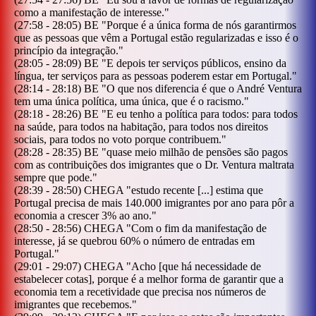
como a manifestação de interesse.
"
(
27:58
-
28:05
)
BE
"
Porque é a única forma de nós garantirmos
que as pessoas que vêm a Portugal estão regularizadas e isso é o
princípio da integração.
"
(
28:05
-
28:09
)
BE
"
E depois ter serviços públicos, ensino da
língua, ter serviços para as pessoas poderem estar em Portugal.
"
(
28:14
-
28:18
)
BE
"
O que nos diferencia é que o André Ventura
tem uma única política, uma única, que é o racismo.
"
(
28:18
-
28:26
)
BE
"
E eu tenho a política para todos: para todos
na saúde, para todos na habitação, para todos nos direitos
sociais, para todos no voto porque contribuem.
"
(
28:28
-
28:35
)
BE
"
quase meio milhão de pensões são pagos
com as contribuições dos imigrantes que o Dr. Ventura maltrata
sempre que pode.
"
(
28:39
-
28:50
)
CHEGA
"
estudo recente [...] estima que
Portugal precisa de mais 140.000 imigrantes por ano para pôr a
economia a crescer 3% ao ano.
"
(
28:50
-
28:56
)
CHEGA
"
Com o fim da manifestação de
interesse, já se quebrou 60% o número de entradas em
Portugal.
"
(
29:01
-
29:07
)
CHEGA
"
Acho [que há necessidade de
estabelecer cotas], porque é a melhor forma de garantir que a
economia tem a recetividade que precisa nos números de
imigrantes que recebemos.
"