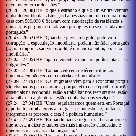
deve poder tomar decisões.
"
(
26:28
-
26:38
)
BE
"
o que é estranho é que o Dr. André Ventura
tenha defendido dar vistos gold a pessoas que por comprar uma
casa com 500.000 € ficavam com autorização de residência e
nunca quis perguntar se falavam português ou se não falavam
português.
"
(
26:43
-
26:52
)
BE
"
Quando é previsto o gold, pode vir a
corrupção, a especulação imobiliária, podem não falar português
[...] não importa, são vistos gold, é dinheiro a entrar, é o setor
imobiliário.
"
(
27:02
-
27:05
)
BE
"
aparentemente é moda na política atacar os
imigrantes.
"
(
27:05
-
27:08
)
BE
"
Eu não cedo em matéria de direitos
humanos, eu não cedo em matéria de humanismo.
"
(
27:09
-
27:19
)
BE
"
Os imigrantes vêm para a economia porque
são chamados pela economia, porque vêm desempenhar funções
essenciais na economia, estão a trabalhar nos restaurantes, estão
a trabalhar na agricultura, estão a trabalhar nos serviços.
"
(
27:24
-
27:34
)
BE
"
Uma: regularizamos quem está em Portugal
e, portanto, combatemos a imigração clandestina e, portanto,
integramos as pessoas, e esta é a política humanista.
"
(
27:42
-
27:49
)
BE
"
E quando não se regulariza, basicamente o
que se está a dizer é: queremos mais imigração clandestina e
queremos mais máfias da imigração.
"
(
27:54
-
27:56
)
BE
"
Eu sou a favor de formas de regularização