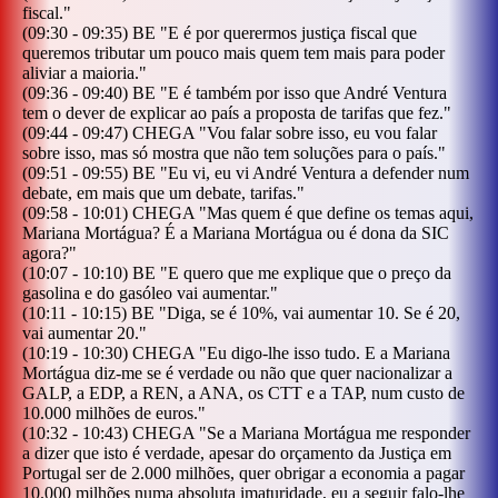
fiscal.
"
(
09:30
-
09:35
)
BE
"
E é por querermos justiça fiscal que
queremos tributar um pouco mais quem tem mais para poder
aliviar a maioria.
"
(
09:36
-
09:40
)
BE
"
E é também por isso que André Ventura
tem o dever de explicar ao país a proposta de tarifas que fez.
"
(
09:44
-
09:47
)
CHEGA
"
Vou falar sobre isso, eu vou falar
sobre isso, mas só mostra que não tem soluções para o país.
"
(
09:51
-
09:55
)
BE
"
Eu vi, eu vi André Ventura a defender num
debate, em mais que um debate, tarifas.
"
(
09:58
-
10:01
)
CHEGA
"
Mas quem é que define os temas aqui,
Mariana Mortágua? É a Mariana Mortágua ou é dona da SIC
agora?
"
(
10:07
-
10:10
)
BE
"
E quero que me explique que o preço da
gasolina e do gasóleo vai aumentar.
"
(
10:11
-
10:15
)
BE
"
Diga, se é 10%, vai aumentar 10. Se é 20,
vai aumentar 20.
"
(
10:19
-
10:30
)
CHEGA
"
Eu digo-lhe isso tudo. E a Mariana
Mortágua diz-me se é verdade ou não que quer nacionalizar a
GALP, a EDP, a REN, a ANA, os CTT e a TAP, num custo de
10.000 milhões de euros.
"
(
10:32
-
10:43
)
CHEGA
"
Se a Mariana Mortágua me responder
a dizer que isto é verdade, apesar do orçamento da Justiça em
Portugal ser de 2.000 milhões, quer obrigar a economia a pagar
10.000 milhões numa absoluta imaturidade, eu a seguir falo-lhe