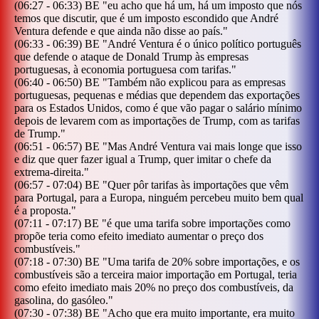
(
06:27
-
06:33
)
BE
"
eu acho que há um, há um imposto que nós
temos que discutir, que é um imposto escondido que André
Ventura defende e que ainda não disse ao país.
"
(
06:33
-
06:39
)
BE
"
André Ventura é o único político português
que defende o ataque de Donald Trump às empresas
portuguesas, à economia portuguesa com tarifas.
"
(
06:40
-
06:50
)
BE
"
Também não explicou para as empresas
portuguesas, pequenas e médias que dependem das exportações
para os Estados Unidos, como é que vão pagar o salário mínimo
depois de levarem com as importações de Trump, com as tarifas
de Trump.
"
(
06:51
-
06:57
)
BE
"
Mas André Ventura vai mais longe que isso
e diz que quer fazer igual a Trump, quer imitar o chefe da
extrema-direita.
"
(
06:57
-
07:04
)
BE
"
Quer pôr tarifas às importações que vêm
para Portugal, para a Europa, ninguém percebeu muito bem qual
é a proposta.
"
(
07:11
-
07:17
)
BE
"
é que uma tarifa sobre importações como
propõe teria como efeito imediato aumentar o preço dos
combustíveis.
"
(
07:18
-
07:30
)
BE
"
Uma tarifa de 20% sobre importações, e os
combustíveis são a terceira maior importação em Portugal, teria
como efeito imediato mais 20% no preço dos combustíveis, da
gasolina, do gasóleo.
"
(
07:30
-
07:38
)
BE
"
Acho que era muito importante, era muito