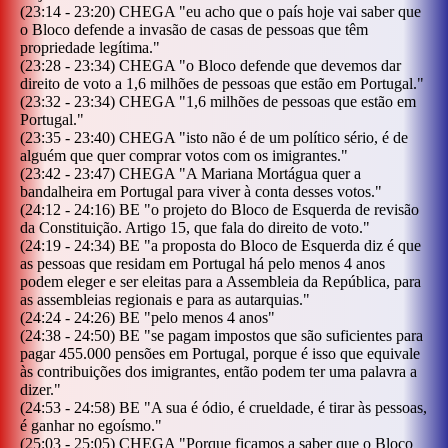
(
23:14
-
23:20
)
CHEGA
"
eu acho que o país hoje vai saber que
o Bloco defende a invasão de casas de pessoas que têm
propriedade legítima.
"
(
23:28
-
23:34
)
CHEGA
"
o Bloco defende que devemos dar
direito de voto a 1,6 milhões de pessoas que estão em Portugal.
"
(
23:32
-
23:34
)
CHEGA
"
1,6 milhões de pessoas que estão em
Portugal.
"
(
23:35
-
23:40
)
CHEGA
"
isto não é de um político sério, é de
alguém que quer comprar votos com os imigrantes.
"
(
23:42
-
23:47
)
CHEGA
"
A Mariana Mortágua quer a
bandalheira em Portugal para viver à conta desses votos.
"
(
24:12
-
24:16
)
BE
"
o projeto do Bloco de Esquerda de revisão
da Constituição. Artigo 15, que fala do direito de voto.
"
(
24:19
-
24:34
)
BE
"
a proposta do Bloco de Esquerda diz é que
as pessoas que residam em Portugal há pelo menos 4 anos
podem eleger e ser eleitas para a Assembleia da República, para
as assembleias regionais e para as autarquias.
"
(
24:24
-
24:26
)
BE
"
pelo menos 4 anos
"
(
24:38
-
24:50
)
BE
"
se pagam impostos que são suficientes para
pagar 455.000 pensões em Portugal, porque é isso que equivale
às contribuições dos imigrantes, então podem ter uma palavra a
dizer.
"
(
24:53
-
24:58
)
BE
"
A sua é ódio, é crueldade, é tirar às pessoas,
é ganhar no egoísmo.
"
(
25:03
-
25:05
)
CHEGA
"
Porque ficamos a saber que o Bloco