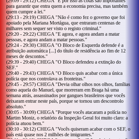
(
29:09
-
29:12
)
CHEGA
"
E por isso as cotas são importantes
para garantir que entra quem a economia precisa, mas também
quem cumpre a lei.
"
(
29:13
-
29:19
)
CHEGA
"
Não é como fez o governo que foi
apoiado pela Mariana Mortágua, que entraram centenas de
milhares sem sequer ser visto o registo criminal.
"
(
29:20
-
29:22
)
CHEGA
"
E agora, e agora andam a matar
pessoas, e agora andam a matar pessoas.
"
(
29:24
-
29:30
)
CHEGA
"
O Bloco de Esquerda defende é a
atribuição automática [...] do título de residência ao fim de 12
meses de descontos.
"
(
29:39
-
29:40
)
CHEGA
"
O Bloco defendeu a extinção do
SEF.
"
(
29:40
-
29:43
)
CHEGA
"
O Bloco quis acabar com a única
polícia que nos controlava as fronteiras.
"
(
29:45
-
29:57
)
CHEGA
"
Devia olhar olhos nos olhos, famílias
como aquela do Manuel, que morreram em Braga há uma
semana atrás, assassinados por gangues brasileiros que vocês
deixaram entrar neste país, porque se tornou um descontrolo
absoluto.
"
(
30:05
-
30:09
)
CHEGA
"
Porque vocês atacaram a polícia no
Martim Moniz, o relatório da Inspeção Geral foi muito claro: a
polícia atuou bem.
"
(
30:10
-
30:12
)
CHEGA
"
Vocês quiseram acabar com o SEF, o
país está quase nos 2 milhões de imigrantes.
"