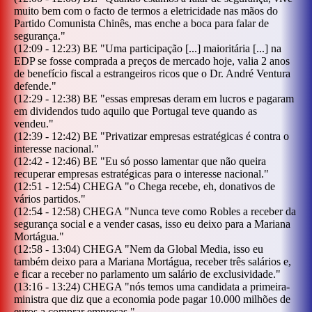
muito bem com o facto de termos a eletricidade nas mãos do
Partido Comunista Chinês, mas enche a boca para falar de
segurança.
"
(
12:09
-
12:23
)
BE
"
Uma participação [...] maioritária [...] na
EDP se fosse comprada a preços de mercado hoje, valia 2 anos
de benefício fiscal a estrangeiros ricos que o Dr. André Ventura
defende.
"
(
12:29
-
12:38
)
BE
"
essas empresas deram em lucros e pagaram
em dividendos tudo aquilo que Portugal teve quando as
vendeu.
"
(
12:39
-
12:42
)
BE
"
Privatizar empresas estratégicas é contra o
interesse nacional.
"
(
12:42
-
12:46
)
BE
"
Eu só posso lamentar que não queira
recuperar empresas estratégicas para o interesse nacional.
"
(
12:51
-
12:54
)
CHEGA
"
o Chega recebe, eh, donativos de
vários partidos.
"
(
12:54
-
12:58
)
CHEGA
"
Nunca teve como Robles a receber da
segurança social e a vender casas, isso eu deixo para a Mariana
Mortágua.
"
(
12:58
-
13:04
)
CHEGA
"
Nem da Global Media, isso eu
também deixo para a Mariana Mortágua, receber três salários e,
e ficar a receber no parlamento um salário de exclusividade.
"
(
13:16
-
13:24
)
CHEGA
"
nós temos uma candidata a primeira-
ministra que diz que a economia pode pagar 10.000 milhões de
euros a comprar empresas.
"