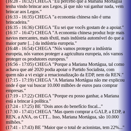
(
16:28
-
16:32
)
CHEGA
"
Eu percebo que a Mariana Mortágua
tenha vindo brincar aos Legos, já que não vai ganhar nada, vem
brincar aos Legos.
"
(
16:33
-
16:35
)
CHEGA
"
a economia chinesa não é uma
brincadeira.
"
(
16:35
-
16:36
)
CHEGA
"
Eu sei que vocês gostam de a apoiar.
"
(
16:37
-
16:47
)
CHEGA
"
A economia chinesa produz hoje mais
navios mercantes, mais têxtil, mais indústria automóvel do que a
maior parte [...] da indústria europeia.
"
(
16:48
-
16:54
)
CHEGA
"
Nós vamos proteger a indústria
europeia, nós vamos proteger a agricultura europeia, nós vamos
proteger os produtores europeus.
"
(
16:56
-
17:05
)
CHEGA
"
Porque a Mariana Mortágua, tal como
achava que até 2020 podia apoiar o Partido Socialista, com
quem não a vi exigir a renacionalização da EDP, nem da REN.
"
(
17:15
-
17:19
)
CHEGA
"
A Mariana Mortágua não me explicou
onde é que vai buscar 10.000 milhões de euros para comprar
empresas.
"
(
17:19
-
17:22
)
CHEGA
"
Porque eu posso ganhar, a Mariana
está a brincar à política.
"
(
17:24
-
17:25
)
BE
"
Dois anos do benefício fiscal...
"
(
17:30
-
17:41
)
CHEGA
"
Mas quem comprar a GALP, a EDP, a
REN, a ANA, os CTT... Isso, Mariana Mortágua, são 10.000
milhões.
"
(
17:41
-
17:43
)
BE
"
Maior que o total de acionistas, tem 22%...
"