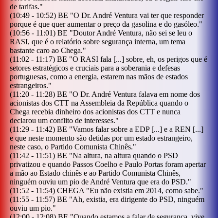
de tarifas.
"
(
10:49
-
10:52
)
BE
"
O Dr. André Ventura vai ter que responder
porque é que quer aumentar o preço da gasolina e do gasóleo.
"
(
10:56
-
11:01
)
BE
"
Doutor André Ventura, não sei se leu o
RASI, que é o relatório sobre segurança interna, um tema
bastante caro ao Chega.
"
(
11:02
-
11:17
)
BE
"
O RASI fala [...] sobre, eh, os perigos que é
setores estratégicos e cruciais para a soberania e defesas
portuguesas, como a energia, estarem nas mãos de estados
estrangeiros.
"
(
11:20
-
11:28
)
BE
"
O Dr. André Ventura falava em nome dos
acionistas dos CTT na Assembleia da República quando o
Chega recebia dinheiro dos acionistas dos CTT e nunca
declarou um conflito de interesses.
"
(
11:29
-
11:42
)
BE
"
Vamos falar sobre a EDP [...] e a REN [...]
e que neste momento são detidas por um estado estrangeiro,
neste caso, o Partido Comunista Chinês.
"
(
11:42
-
11:51
)
BE
"
Na altura, na altura quando o PSD
privatizou e quando Passos Coelho e Paulo Portas foram apertar
a mão ao Estado chinês e ao Partido Comunista Chinês,
ninguém ouviu um pio de André Ventura que era do PSD.
"
(
11:52
-
11:54
)
CHEGA
"
Eu não existia em 2014, como sabe.
"
(
11:55
-
11:57
)
BE
"
Ah, existia, era dirigente do PSD, ninguém
ouviu um pio.
"
(
12:00
-
12:08
)
BE
"
Quando estamos a falar de segurança, vive