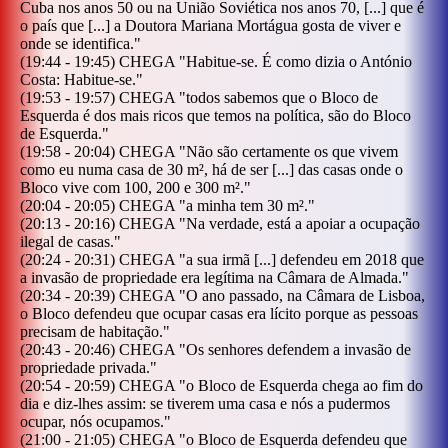
Cuba nos anos 50 ou na União Soviética nos anos 70, [...] que é
o país que [...] a Doutora Mariana Mortágua gosta de viver e
onde se identifica.
"
(
19:44
-
19:45
)
CHEGA
"
Habitue-se. É como dizia o António
Costa: Habitue-se.
"
(
19:53
-
19:57
)
CHEGA
"
todos sabemos que o Bloco de
Esquerda é dos mais ricos que temos na política, são do Bloco
de Esquerda.
"
(
19:58
-
20:04
)
CHEGA
"
Não são certamente os que vivem
como eu numa casa de 30 m², há de ser [...] das casas onde o
Bloco vive com 100, 200 e 300 m².
"
(
20:04
-
20:05
)
CHEGA
"
a minha tem 30 m².
"
(
20:13
-
20:16
)
CHEGA
"
Na verdade, está a apoiar a ocupação
ilegal de casas.
"
(
20:24
-
20:31
)
CHEGA
"
a sua irmã [...] defendeu em 2018 que
a invasão de propriedade era legítima na Câmara de Almada.
"
(
20:34
-
20:39
)
CHEGA
"
O ano passado, na Câmara de Lisboa,
o Bloco defendeu que ocupar casas era lícito porque as pessoas
precisam de habitação.
"
(
20:43
-
20:46
)
CHEGA
"
Os senhores defendem a invasão de
propriedade privada.
"
(
20:54
-
20:59
)
CHEGA
"
o Bloco de Esquerda chega ao fim do
dia e diz-lhes assim: se tiverem uma casa e nós a pudermos
ocupar, nós ocupamos.
"
(
21:00
-
21:05
)
CHEGA
"
o Bloco de Esquerda defendeu que