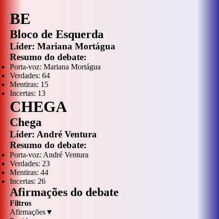
BE
Bloco de Esquerda
Líder:
Mariana Mortágua
Resumo do debate:
Porta-voz:
Mariana Mortágua
Verdades:
64
Mentiras:
15
Incertas:
13
CHEGA
Chega
Líder:
André Ventura
Resumo do debate:
Porta-voz:
André Ventura
Verdades:
23
Mentiras:
44
Incertas:
26
Afirmações do debate
Filtros
Afirmações
▼