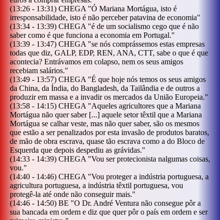
(
13:26
-
13:31
)
CHEGA
"
Ó Mariana Mortágua, isto é
irresponsabilidade, isto é não perceber patavina de economia
"
(
13:34
-
13:39
)
CHEGA
"
é de um socialismo cego que é não
saber como é que funciona a economia em Portugal.
"
(
13:39
-
13:47
)
CHEGA
"
se nós comprássemos estas empresas
todas que diz, GALP, EDP, REN, ANA, CTT, sabe o que é que
acontecia? Entrávamos em colapso, nem os seus amigos
recebiam salários.
"
(
13:49
-
13:57
)
CHEGA
"
É que hoje nós temos os seus amigos
da China, da Índia, do Bangladesh, da Tailândia e de outros a
produzir em massa e a invadir os mercados da União Europeia.
"
(
13:58
-
14:15
)
CHEGA
"
Aqueles agricultores que a Mariana
Mortágua não quer saber [...] aquele setor têxtil que a Mariana
Mortágua se calhar veste, mas não quer saber, são os mesmos
que estão a ser penalizados por esta invasão de produtos baratos,
de mão de obra escrava, quase tão escrava como a do Bloco de
Esquerda que depois despediu as grávidas.
"
(
14:33
-
14:39
)
CHEGA
"
Vou ser protecionista nalgumas coisas,
vou.
"
(
14:40
-
14:46
)
CHEGA
"
Vou proteger a indústria portuguesa, a
agricultura portuguesa, a indústria têxtil portuguesa, vou
protegê-la até onde não conseguir mais.
"
(
14:46
-
14:50
)
BE
"
O Dr. André Ventura não consegue pôr a
sua bancada em ordem e diz que quer pôr o país em ordem e ser