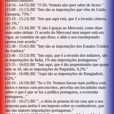
primeiro-ministro.
"
(
14:54
-
14:55
)
BE
"
O Dr. Ventura não quer saber de factos.
"
(
15:08
-
15:13
)
BE
"
Isto são as importações que vêm da União
Europeia, 75%.
"
(
15:18
-
15:23
)
BE
"
Isto que aqui está, que é a invasão chinesa,
são 5%.
"
(
15:26
-
15:34
)
BE
"
E não é graças ao Mercosul, como disse
num outro debate. O acordo do Mercosul nem sequer está em
vigor, ao contrário do que disse, e aliás o seu eurodeputado
apoiou esse acordo.
"
(
15:38
-
15:41
)
BE
"
Isto são as importações dos Estados Unidos
da América
"
(
15:46
-
15:53
)
BE
"
Isto aqui, que é a invasão dos indianos, são
as importações da Índia, 1% das importações portuguesas.
"
(
15:55
-
16:02
)
BE
"
Isto aqui, que é tão pequenininho que quase
nem se vê, são as importações do Paquistão, 0,2%.
"
(
16:04
-
16:08
)
BE
"
Aqui são as importações do Bangladesh,
0,2%.
"
(
16:10
-
16:19
)
BE
"
Se o Dr. Ventura fizesse mais política com
factos e menos com preconceitos, percebia um bocadinho mais
sobre o que é que se faz a política portuguesa, a economia
portuguesa...
"
(
16:20
-
16:27
)
BE
"
...e dizia às pessoas lá em casa que a sua
proposta para tarifas é um imposto sobre os combustíveis, que
são das maiores importações portuguesas.
"