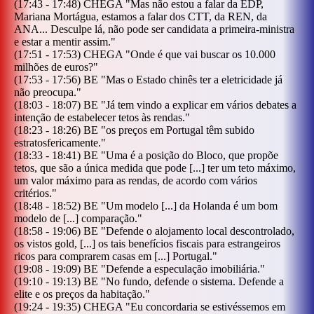
(
17:43
-
17:48
)
CHEGA
"
Mas não estou a falar da EDP,
Mariana Mortágua, estamos a falar dos CTT, da REN, da
ANA... Desculpe lá, não pode ser candidata a primeira-ministra
e estar a mentir assim.
"
(
17:51
-
17:53
)
CHEGA
"
Onde é que vai buscar os 10.000
milhões de euros?
"
(
17:53
-
17:56
)
BE
"
Mas o Estado chinês ter a eletricidade já
não preocupa.
"
(
18:03
-
18:07
)
BE
"
Já tem vindo a explicar em vários debates a
intenção de estabelecer tetos às rendas.
"
(
18:23
-
18:26
)
BE
"
os preços em Portugal têm subido
estratosfericamente.
"
(
18:33
-
18:41
)
BE
"
Uma é a posição do Bloco, que propõe
tetos, que são a única medida que pode [...] ter um teto máximo,
um valor máximo para as rendas, de acordo com vários
critérios.
"
(
18:48
-
18:52
)
BE
"
Um modelo [...] da Holanda é um bom
modelo de [...] comparação.
"
(
18:58
-
19:06
)
BE
"
Defende o alojamento local descontrolado,
os vistos gold, [...] os tais benefícios fiscais para estrangeiros
ricos para comprarem casas em [...] Portugal.
"
(
19:08
-
19:09
)
BE
"
Defende a especulação imobiliária.
"
(
19:10
-
19:13
)
BE
"
No fundo, defende o sistema. Defende a
elite e os preços da habitação.
"
(
19:24
-
19:35
)
CHEGA
"
Eu concordaria se estivéssemos em