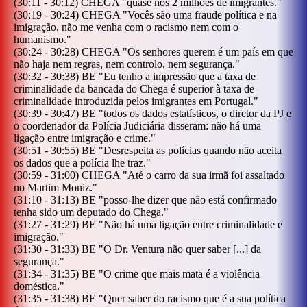
(
30:11
-
30:12
)
CHEGA
"
quase nos 2 milhões de imigrantes.
"
(
30:19
-
30:24
)
CHEGA
"
Vocês são uma fraude política e na
imigração, não me venha com o racismo nem com o
humanismo.
"
(
30:24
-
30:28
)
CHEGA
"
Os senhores querem é um país em que
não haja nem regras, nem controlo, nem segurança.
"
(
30:32
-
30:38
)
BE
"
Eu tenho a impressão que a taxa de
criminalidade da bancada do Chega é superior à taxa de
criminalidade introduzida pelos imigrantes em Portugal.
"
(
30:39
-
30:47
)
BE
"
todos os dados estatísticos, o diretor da PJ e
o coordenador da Polícia Judiciária disseram: não há uma
ligação entre imigração e crime.
"
(
30:51
-
30:55
)
BE
"
Desrespeita as polícias quando não aceita
os dados que a polícia lhe traz.
"
(
30:59
-
31:00
)
CHEGA
"
Até o carro da sua irmã foi assaltado
no Martim Moniz.
"
(
31:10
-
31:13
)
BE
"
posso-lhe dizer que não está confirmado
tenha sido um deputado do Chega.
"
(
31:27
-
31:29
)
BE
"
Não há uma ligação entre criminalidade e
imigração.
"
(
31:30
-
31:33
)
BE
"
O Dr. Ventura não quer saber [...] da
segurança.
"
(
31:34
-
31:35
)
BE
"
O crime que mais mata é a violência
doméstica.
"
(
31:35
-
31:38
)
BE
"
Quer saber do racismo que é a sua política