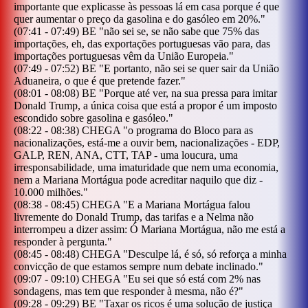
importante que explicasse às pessoas lá em casa porque é que
quer aumentar o preço da gasolina e do gasóleo em 20%.
"
(
07:41
-
07:49
)
BE
"
não sei se, se não sabe que 75% das
importações, eh, das exportações portuguesas vão para, das
importações portuguesas vêm da União Europeia.
"
(
07:49
-
07:52
)
BE
"
E portanto, não sei se quer sair da União
Aduaneira, o que é que pretende fazer.
"
(
08:01
-
08:08
)
BE
"
Porque até ver, na sua pressa para imitar
Donald Trump, a única coisa que está a propor é um imposto
escondido sobre gasolina e gasóleo.
"
(
08:22
-
08:38
)
CHEGA
"
o programa do Bloco para as
nacionalizações, está-me a ouvir bem, nacionalizações - EDP,
GALP, REN, ANA, CTT, TAP - uma loucura, uma
irresponsabilidade, uma imaturidade que nem uma economia,
nem a Mariana Mortágua pode acreditar naquilo que diz -
10.000 milhões.
"
(
08:38
-
08:45
)
CHEGA
"
E a Mariana Mortágua falou
livremente do Donald Trump, das tarifas e a Nelma não
interrompeu a dizer assim: Ó Mariana Mortágua, não me está a
responder à pergunta.
"
(
08:45
-
08:48
)
CHEGA
"
Desculpe lá, é só, só reforça a minha
convicção de que estamos sempre num debate inclinado.
"
(
09:07
-
09:10
)
CHEGA
"
Eu sei que só está com 2% nas
sondagens, mas tem que responder à mesma, não é?
"
(
09:28
-
09:29
)
BE
"
Taxar os ricos é uma solução de justiça