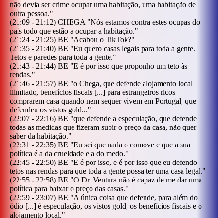
não devia ser crime ocupar uma habitação, uma habitação de
outra pessoa.
"
(
21:09
-
21:12
)
CHEGA
"
Nós estamos contra estes ocupas do
país todo que estão a ocupar a habitação.
"
(
21:24
-
21:25
)
BE
"
Acabou o TikTok?
"
(
21:35
-
21:40
)
BE
"
Eu quero casas legais para toda a gente.
Tetos e paredes para toda a gente.
"
(
21:43
-
21:44
)
BE
"
E é por isso que proponho um teto às
rendas.
"
(
21:46
-
21:57
)
BE
"
o Chega, que defende alojamento local
ilimitado, benefícios fiscais [...] para estrangeiros ricos
comprarem casa quando nem sequer vivem em Portugal, que
defendeu os vistos gold...
"
(
22:07
-
22:16
)
BE
"
que defende a especulação, que defende
todas as medidas que fizeram subir o preço da casa, não quer
saber da habitação.
"
(
22:31
-
22:35
)
BE
"
Eu sei que nada o comove e que a sua
política é a da crueldade e a do medo.
"
(
22:45
-
22:50
)
BE
"
E é por isso, e é por isso que eu defendo
tetos nas rendas para que toda a gente possa ter uma casa legal.
"
(
22:55
-
22:58
)
BE
"
O Dr. Ventura não é capaz de me dar uma
política para baixar o preço das casas.
"
(
22:59
-
23:07
)
BE
"
A única coisa que defende, para além do
ódio [...] é especulação, os vistos gold, os benefícios fiscais e o
alojamento local.
"