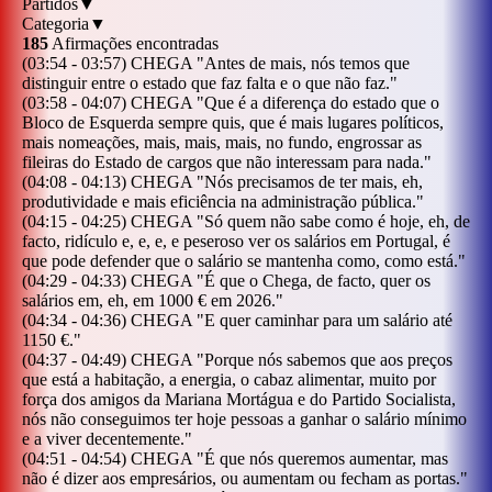
Partidos
▼
Categoria
▼
185
Afirmações encontradas
(
03:54
-
03:57
)
CHEGA
"
Antes de mais, nós temos que
distinguir entre o estado que faz falta e o que não faz.
"
(
03:58
-
04:07
)
CHEGA
"
Que é a diferença do estado que o
Bloco de Esquerda sempre quis, que é mais lugares políticos,
mais nomeações, mais, mais, mais, no fundo, engrossar as
fileiras do Estado de cargos que não interessam para nada.
"
(
04:08
-
04:13
)
CHEGA
"
Nós precisamos de ter mais, eh,
produtividade e mais eficiência na administração pública.
"
(
04:15
-
04:25
)
CHEGA
"
Só quem não sabe como é hoje, eh, de
facto, ridículo e, e, e, e peseroso ver os salários em Portugal, é
que pode defender que o salário se mantenha como, como está.
"
(
04:29
-
04:33
)
CHEGA
"
É que o Chega, de facto, quer os
salários em, eh, em 1000 € em 2026.
"
(
04:34
-
04:36
)
CHEGA
"
E quer caminhar para um salário até
1150 €.
"
(
04:37
-
04:49
)
CHEGA
"
Porque nós sabemos que aos preços
que está a habitação, a energia, o cabaz alimentar, muito por
força dos amigos da Mariana Mortágua e do Partido Socialista,
nós não conseguimos ter hoje pessoas a ganhar o salário mínimo
e a viver decentemente.
"
(
04:51
-
04:54
)
CHEGA
"
É que nós queremos aumentar, mas
não é dizer aos empresários, ou aumentam ou fecham as portas.
"