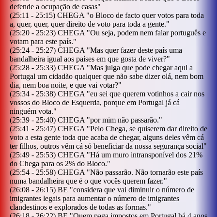
defende a ocupação de casas
"
(
25:11
-
25:15
)
CHEGA
"
o Bloco de facto quer votos para toda
a, quer, quer, quer direito de voto para toda a gente.
"
(
25:20
-
25:23
)
CHEGA
"
Ou seja, podem nem falar português e
votam para este país.
"
(
25:24
-
25:27
)
CHEGA
"
Mas quer fazer deste país uma
bandalheira igual aos países em que gosta de viver?
"
(
25:28
-
25:33
)
CHEGA
"
Mas julga que pode chegar aqui a
Portugal um cidadão qualquer que não sabe dizer olá, nem bom
dia, nem boa noite, e que vai votar?
"
(
25:34
-
25:38
)
CHEGA
"
eu sei que querem votinhos a cair nos
vossos do Bloco de Esquerda, porque em Portugal já cá
ninguém vota.
"
(
25:39
-
25:40
)
CHEGA
"
por mim não passarão.
"
(
25:41
-
25:47
)
CHEGA
"
Pelo Chega, se quiserem dar direito de
voto a esta gente toda que acaba de chegar, alguns deles vêm cá
ter filhos, outros vêm cá só beneficiar da nossa segurança social
"
(
25:49
-
25:53
)
CHEGA
"
Há um muro intransponível dos 21%
do Chega para os 2% do Bloco.
"
(
25:54
-
25:58
)
CHEGA
"
Não passarão. Não tornarão este país
numa bandalheira que é o que vocês querem fazer.
"
(
26:08
-
26:15
)
BE
"
considera que vai diminuir o número de
imigrantes legais para aumentar o número de imigrantes
clandestinos e explorados de todas as formas.
"
(
26:18
-
26:22
)
BE
"
Quem paga impostos em Portugal há 4 anos