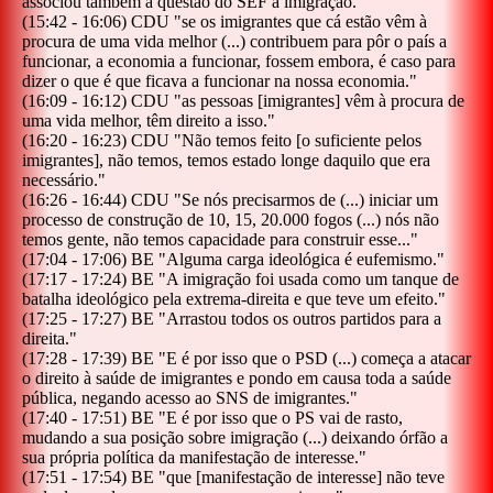
associou também a questão do SEF à imigração.
"
(
15:42
-
16:06
)
CDU
"
se os imigrantes que cá estão vêm à
procura de uma vida melhor (...) contribuem para pôr o país a
funcionar, a economia a funcionar, fossem embora, é caso para
dizer o que é que ficava a funcionar na nossa economia.
"
(
16:09
-
16:12
)
CDU
"
as pessoas [imigrantes] vêm à procura de
uma vida melhor, têm direito a isso.
"
(
16:20
-
16:23
)
CDU
"
Não temos feito [o suficiente pelos
imigrantes], não temos, temos estado longe daquilo que era
necessário.
"
(
16:26
-
16:44
)
CDU
"
Se nós precisarmos de (...) iniciar um
processo de construção de 10, 15, 20.000 fogos (...) nós não
temos gente, não temos capacidade para construir esse...
"
(
17:04
-
17:06
)
BE
"
Alguma carga ideológica é eufemismo.
"
(
17:17
-
17:24
)
BE
"
A imigração foi usada como um tanque de
batalha ideológico pela extrema-direita e que teve um efeito.
"
(
17:25
-
17:27
)
BE
"
Arrastou todos os outros partidos para a
direita.
"
(
17:28
-
17:39
)
BE
"
E é por isso que o PSD (...) começa a atacar
o direito à saúde de imigrantes e pondo em causa toda a saúde
pública, negando acesso ao SNS de imigrantes.
"
(
17:40
-
17:51
)
BE
"
E é por isso que o PS vai de rasto,
mudando a sua posição sobre imigração (...) deixando órfão a
sua própria política da manifestação de interesse.
"
(
17:51
-
17:54
)
BE
"
que [manifestação de interesse] não teve