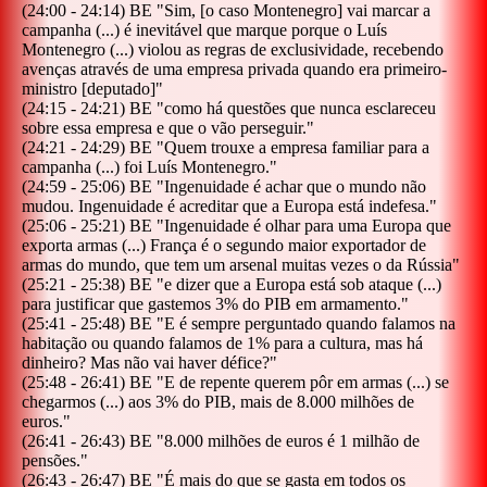
(
24:00
-
24:14
)
BE
"
Sim, [o caso Montenegro] vai marcar a
campanha (...) é inevitável que marque porque o Luís
Montenegro (...) violou as regras de exclusividade, recebendo
avenças através de uma empresa privada quando era primeiro-
ministro [deputado]
"
(
24:15
-
24:21
)
BE
"
como há questões que nunca esclareceu
sobre essa empresa e que o vão perseguir.
"
(
24:21
-
24:29
)
BE
"
Quem trouxe a empresa familiar para a
campanha (...) foi Luís Montenegro.
"
(
24:59
-
25:06
)
BE
"
Ingenuidade é achar que o mundo não
mudou. Ingenuidade é acreditar que a Europa está indefesa.
"
(
25:06
-
25:21
)
BE
"
Ingenuidade é olhar para uma Europa que
exporta armas (...) França é o segundo maior exportador de
armas do mundo, que tem um arsenal muitas vezes o da Rússia
"
(
25:21
-
25:38
)
BE
"
e dizer que a Europa está sob ataque (...)
para justificar que gastemos 3% do PIB em armamento.
"
(
25:41
-
25:48
)
BE
"
E é sempre perguntado quando falamos na
habitação ou quando falamos de 1% para a cultura, mas há
dinheiro? Mas não vai haver défice?
"
(
25:48
-
26:41
)
BE
"
E de repente querem pôr em armas (...) se
chegarmos (...) aos 3% do PIB, mais de 8.000 milhões de
euros.
"
(
26:41
-
26:43
)
BE
"
8.000 milhões de euros é 1 milhão de
pensões.
"
(
26:43
-
26:47
)
BE
"
É mais do que se gasta em todos os