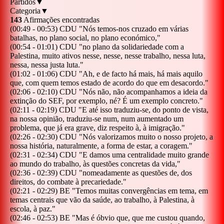
Partidos
▼
Categoria
▼
143
Afirmações encontradas
(
00:49
-
00:53
)
CDU
"
Nós temos-nos cruzado em várias
batalhas, no plano social, no plano económico,
"
(
00:54
-
01:01
)
CDU
"
no plano da solidariedade com a
Palestina, muito ativos nesse, nesse, nesse trabalho, nessa luta,
nessa, nessa justa luta.
"
(
01:02
-
01:06
)
CDU
"
Ah, e de facto há mais, há mais aquilo
que, com quem temos estado de acordo do que em desacordo.
"
(
02:06
-
02:10
)
CDU
"
Nós não, não acompanhamos a ideia da
extinção do SEF, por exemplo, né? É um exemplo concreto.
"
(
02:11
-
02:19
)
CDU
"
E até isso traduziu-se, do ponto de vista,
na nossa opinião, traduziu-se num, num aumentado um
problema, que já era grave, diz respeito à, à imigração.
"
(
02:26
-
02:30
)
CDU
"
Nós valorizamos muito o nosso projeto, a
nossa história, naturalmente, a forma de estar, a coragem.
"
(
02:31
-
02:34
)
CDU
"
E damos uma centralidade muito grande
ao mundo do trabalho, às questões concretas da vida,
"
(
02:36
-
02:39
)
CDU
"
nomeadamente as questões de, dos
direitos, do combate à precariedade.
"
(
02:21
-
02:29
)
BE
"
Temos muitas convergências em tema, em
temas centrais que vão da saúde, ao trabalho, à Palestina, à
escola, à paz.
"
(
02:46
-
02:53
)
BE
"
Mas é óbvio que, que me custou quando,