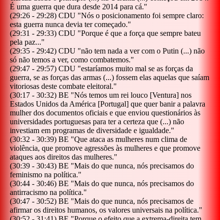
É uma guerra que dura desde 2014 para cá.
"
(
29:26
-
29:28
)
CDU
"
Nós o posicionamento foi sempre claro:
esta guerra nunca devia ter começado.
"
(
29:31
-
29:33
)
CDU
"
Porque é que a força que sempre bateu
pela paz...
"
(
29:35
-
29:42
)
CDU
"
não tem nada a ver com o Putin (...) não
só não temos a ver, como combatemos.
"
(
29:47
-
29:57
)
CDU
"
estaríamos muito mal se as forças da
guerra, se as forças das armas (...) fossem elas aquelas que saíam
vitoriosas deste combate eleitoral.
"
(
30:17
-
30:32
)
BE
"
Nós temos um rei louco [Ventura] nos
Estados Unidos da América [Portugal] que quer banir a palavra
mulher dos documentos oficiais e que enviou questionários às
universidades portuguesas para ter a certeza que (...) não
investiam em programas de diversidade e igualdade.
"
(
30:32
-
30:39
)
BE
"
Que ataca as mulheres num clima de
violência, que promove agressões às mulheres e que promove
ataques aos direitos das mulheres.
"
(
30:39
-
30:43
)
BE
"
Mais do que nunca, nós precisamos do
feminismo na política.
"
(
30:44
-
30:46
)
BE
"
Mais do que nunca, nós precisamos do
antirracismo na política.
"
(
30:47
-
30:52
)
BE
"
Mais do que nunca, nós precisamos de
afirmar os direitos humanos, os valores universais na política.
"
(
30:52
-
31:41
)
BE
"
Porque o efeito que a extrema-direita tem