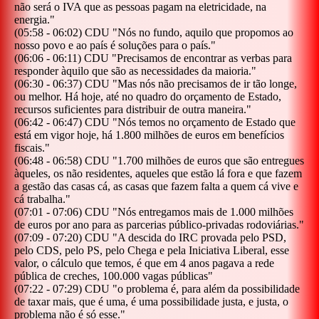
não será o IVA que as pessoas pagam na eletricidade, na
energia.
"
(
05:58
-
06:02
)
CDU
"
Nós no fundo, aquilo que propomos ao
nosso povo e ao país é soluções para o país.
"
(
06:06
-
06:11
)
CDU
"
Precisamos de encontrar as verbas para
responder àquilo que são as necessidades da maioria.
"
(
06:30
-
06:37
)
CDU
"
Mas nós não precisamos de ir tão longe,
ou melhor. Há hoje, até no quadro do orçamento de Estado,
recursos suficientes para distribuir de outra maneira.
"
(
06:42
-
06:47
)
CDU
"
Nós temos no orçamento de Estado que
está em vigor hoje, há 1.800 milhões de euros em benefícios
fiscais.
"
(
06:48
-
06:58
)
CDU
"
1.700 milhões de euros que são entregues
àqueles, os não residentes, aqueles que estão lá fora e que fazem
a gestão das casas cá, as casas que fazem falta a quem cá vive e
cá trabalha.
"
(
07:01
-
07:06
)
CDU
"
Nós entregamos mais de 1.000 milhões
de euros por ano para as parcerias público-privadas rodoviárias.
"
(
07:09
-
07:20
)
CDU
"
A descida do IRC provada pelo PSD,
pelo CDS, pelo PS, pelo Chega e pela Iniciativa Liberal, esse
valor, o cálculo que temos, é que em 4 anos pagava a rede
pública de creches, 100.000 vagas públicas
"
(
07:22
-
07:29
)
CDU
"
o problema é, para além da possibilidade
de taxar mais, que é uma, é uma possibilidade justa, e justa, o
problema não é só esse.
"