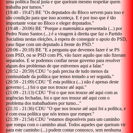
uma política fiscal justa e que queiram mesmo respeitar quem
trabalha por turnos.
"
(
19:40
-
19:47
)
BE
"
Os deputados do Bloco servem para isso e
são condição para que isso aconteça. E é por isso que é tão
importante votar no Bloco e eleger deputados.
"
(
19:48
-
20:06
)
BE
"
Porque a matemática apresentada (...) por
Pedro Nuno Santos (...) é a viragem à direita que faz o Partido
Socialista nestas eleições, à espera de conseguir o apoio do PSD,
caso fique com um deputado à frente do PSD.
"
(
20:06
-
20:18
)
BE
"
E a pergunta que devemos fazer é se PS
com PSD, ou se PSD com PS, vão fazer aquilo que não fizeram
separados. E se podemos confiar nesse governo para resolver
algum dos problemas de que estivemos aqui a falar.
"
(
20:52
-
20:59
)
CDU
"
o país precisa de tudo menos da
continuidade da política que temos tentado a ser seguida.
"
(
20:59
-
21:09
)
CDU
"
É esta política (...) não é apenas deste
governo (...) foi o que nos trouxe até aqui.
"
(
21:09
-
21:13
)
CDU
"
Foi o que nos trouxe até aqui com as
urgências fechadas, foi o que nos trouxe até aqui com o
problema dos trabalhadores por turno...
"
(
21:31
-
21:36
)
CDU
"
O que nos trouxe até aqui foi a política, e
é com essa política que nós temos que romper.
"
(
21:39
-
21:54
)
CDU
"
estamos disponíveis para um caminho
que rompa com o caminho atual. Todos aqueles que queiram vir
para este caminho (...) podem contar connosco, sem nenhuma