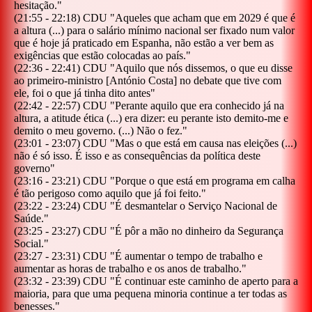
hesitação.
"
(
21:55
-
22:18
)
CDU
"
Aqueles que acham que em 2029 é que é
a altura (...) para o salário mínimo nacional ser fixado num valor
que é hoje já praticado em Espanha, não estão a ver bem as
exigências que estão colocadas ao país.
"
(
22:36
-
22:41
)
CDU
"
Aquilo que nós dissemos, o que eu disse
ao primeiro-ministro [António Costa] no debate que tive com
ele, foi o que já tinha dito antes
"
(
22:42
-
22:57
)
CDU
"
Perante aquilo que era conhecido já na
altura, a atitude ética (...) era dizer: eu perante isto demito-me e
demito o meu governo. (...) Não o fez.
"
(
23:01
-
23:07
)
CDU
"
Mas o que está em causa nas eleições (...)
não é só isso. É isso e as consequências da política deste
governo
"
(
23:16
-
23:21
)
CDU
"
Porque o que está em programa em calha
é tão perigoso como aquilo que já foi feito.
"
(
23:22
-
23:24
)
CDU
"
É desmantelar o Serviço Nacional de
Saúde.
"
(
23:25
-
23:27
)
CDU
"
É pôr a mão no dinheiro da Segurança
Social.
"
(
23:27
-
23:31
)
CDU
"
É aumentar o tempo de trabalho e
aumentar as horas de trabalho e os anos de trabalho.
"
(
23:32
-
23:39
)
CDU
"
É continuar este caminho de aperto para a
maioria, para que uma pequena minoria continue a ter todas as
benesses.
"