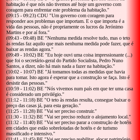
habitação é que nós não tivemos até hoje um governo com
coragem para enfrentar este problema da habitação.
"
(
09:15
-
09:23
)
CDU
"
Um governo com coragem para
responder aos problemas que importam. E o que importa é a
vida das pessoas, não é propriamente os lucros da Jerónimo
Martins e por aí fora.
"
(
09:43
-
09:48
)
BE
"
Nenhuma medida resolve tudo, mas o teto
às rendas faz aquilo que mais nenhuma medida pode fazer, que é
baixar as rendas agora.
"
(
09:49
-
10:02
)
BE
"
Eu hoje ouvi uma coisa impressionante (...)
que foi o secretário-geral do Partido Socialista, Pedro Nuno
Santos, a dizer, não há mais nada a fazer na habitação.
"
(
10:02
-
10:07
)
BE
"
Já tomamos todas as medidas que havia
para tomar. Isto agora é esperar que a construção se faça. Isto é
desistir das pessoas.
"
(
10:59
-
11:02
)
BE
"
Nós vivemos num país em que ter uma casa
é considerado um privilégio.
"
(
11:12
-
11:18
)
BE
"
O teto às rendas resulta, consegue baixar o
preço das casas já, para esta geração.
"
(
11:25
-
11:28
)
BE
"
Vai ser preciso construir.
"
(
11:30
-
11:32
)
BE
"
Vai ser preciso reduzir o alojamento local.
"
(
11:32
-
11:40
)
BE
"
Vai ser preciso parar a construção de hotéis
em cidades que estão sobrelotadas de hotéis e de turismo
massificado e intensivo.
"
(
11:41
-
11:45
)
BE
"
Vai ser preciso reabilitar, alocar património