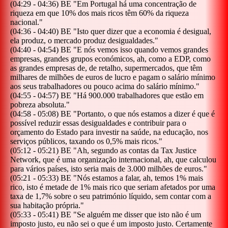
(
04:29
-
04:36
)
BE
"
Em Portugal há uma concentração de
riqueza em que 10% dos mais ricos têm 60% da riqueza
nacional.
"
(
04:36
-
04:40
)
BE
"
Isto quer dizer que a economia é desigual,
ela produz, o mercado produz desigualdades.
"
(
04:40
-
04:54
)
BE
"
E nós vemos isso quando vemos grandes
empresas, grandes grupos económicos, ah, como a EDP, como
as grandes empresas de, de retalho, supermercados, que têm
milhares de milhões de euros de lucro e pagam o salário mínimo
aos seus trabalhadores ou pouco acima do salário mínimo.
"
(
04:55
-
04:57
)
BE
"
Há 900.000 trabalhadores que estão em
pobreza absoluta.
"
(
04:58
-
05:08
)
BE
"
Portanto, o que nós estamos a dizer é que é
possível reduzir essas desigualdades e contribuir para o
orçamento do Estado para investir na saúde, na educação, nos
serviços públicos, taxando os 0,5% mais ricos.
"
(
05:12
-
05:21
)
BE
"
Ah, segundo as contas da Tax Justice
Network, que é uma organização internacional, ah, que calculou
para vários países, isto seria mais de 3.000 milhões de euros.
"
(
05:21
-
05:33
)
BE
"
Nós estamos a falar, ah, temos 1% mais
rico, isto é metade de 1% mais rico que seriam afetados por uma
taxa de 1,7% sobre o seu património líquido, sem contar com a
sua habitação própria.
"
(
05:33
-
05:41
)
BE
"
Se alguém me disser que isto não é um
imposto justo, eu não sei o que é um imposto justo. Certamente