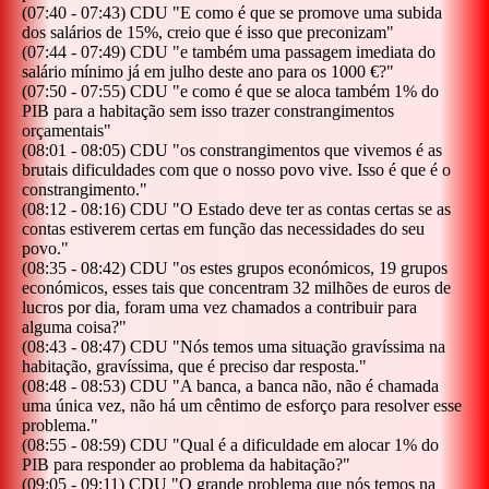
(
07:40
-
07:43
)
CDU
"
E como é que se promove uma subida
dos salários de 15%, creio que é isso que preconizam
"
(
07:44
-
07:49
)
CDU
"
e também uma passagem imediata do
salário mínimo já em julho deste ano para os 1000 €?
"
(
07:50
-
07:55
)
CDU
"
e como é que se aloca também 1% do
PIB para a habitação sem isso trazer constrangimentos
orçamentais
"
(
08:01
-
08:05
)
CDU
"
os constrangimentos que vivemos é as
brutais dificuldades com que o nosso povo vive. Isso é que é o
constrangimento.
"
(
08:12
-
08:16
)
CDU
"
O Estado deve ter as contas certas se as
contas estiverem certas em função das necessidades do seu
povo.
"
(
08:35
-
08:42
)
CDU
"
os estes grupos económicos, 19 grupos
económicos, esses tais que concentram 32 milhões de euros de
lucros por dia, foram uma vez chamados a contribuir para
alguma coisa?
"
(
08:43
-
08:47
)
CDU
"
Nós temos uma situação gravíssima na
habitação, gravíssima, que é preciso dar resposta.
"
(
08:48
-
08:53
)
CDU
"
A banca, a banca não, não é chamada
uma única vez, não há um cêntimo de esforço para resolver esse
problema.
"
(
08:55
-
08:59
)
CDU
"
Qual é a dificuldade em alocar 1% do
PIB para responder ao problema da habitação?
"
(
09:05
-
09:11
)
CDU
"
O grande problema que nós temos na