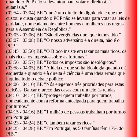
quando o PCP não se levantou para votar o direito à, à
eutanásia,
"
(
02:54
-
03:04
)
BE
"
que é um direito de dignidade e que me
custou e custa quando o PCP não se levanta para votar as leis de
paridade, nomeadamente entre homens e mulheres nas regras
para a Assembleia da República.
"
(
03:05
-
03:06
)
BE
"
São divergências que, que temos tido.
"
(
03:07
-
03:08
)
BE
"
O nosso adversário é a direita, não é o
PCP.
"
(
03:45
-
03:50
)
BE
"
O Bloco insiste em taxar os mais ricos, os
mais ricos, os impostos sobre as fortunas.
"
(
03:56
-
03:57
)
BE
"
Todos os impostos são ideológicos.
"
(
03:58
-
04:05
)
BE
"
A ideia de que só há ideologia quando é à
esquerda e quando é à direita é ciência é uma ideia errada que
inquina todo o debate político.
"
(
04:06
-
04:10
)
BE
"
Nós elegemos três prioridades para estas
eleições: Baixar o preço das casas com um teto às rendas,
"
(
04:10
-
04:14
)
BE
"
proteger quem trabalha por turnos,
nomeadamente com a reforma antecipada para quem trabalha
por turnos.
"
(
04:15
-
04:16
)
BE
"
1 milhão de pessoas trabalham por turnos
em Portugal
"
(
04:23
-
04:24
)
BE
"
e também taxar os ricos.
"
(
04:25
-
04:28
)
BE
"
Em Portugal, as 50 famílias têm 17% do
PIB.
"