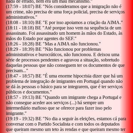
nada de errado, nem era um mau mecanismo.
"
(
17:59
-
18:07
)
BE
"
Nós consideramos que a imigração não é
um crime, não precisa de uma força policial, precisa de serviços
administrativos.
"
(
18:08
-
18:10
)
BE
"
E por isso apoiamos a criação da AIMA.
"
(
18:11
-
18:18
)
BE
"
Até porque isso vem na sequência de um
assassinato. Foi assassinado um homem às mãos do Estado, às
mãos do Estado por agentes do SEF.
"
(
18:26
-
18:28
)
BE
"
Mas a AIMA não funcionou.
"
(
18:29
-
18:39
)
BE
"
Não funcionou por problemas
administrativos e burocráticos, não funcionou. E deixou uma
série de processos pendentes e agravou a situação, sobretudo
daquelas pessoas que não conseguem ter os documentos de que
precisam...
"
(
18:47
-
18:57
)
BE
"
É uma enorme hipocrisia dizer que há um
problema de integração de imigrantes em Portugal quando não
se dá às pessoas o básico para se integrarem, que é ter serviços
públicos e documentos.
"
(
18:57
-
19:13
)
BE
"
Quando um imigrante chega a Portugal e
não consegue aceder aos serviços (...) há sempre um
intermediário mafioso que se oferece para fazer isso pelo
imigrante.
"
(
19:19
-
19:32
)
BE
"
No dia a seguir às eleições, estamos cá para
conversar com o Partido Socialista e com todos os deputados
que queiram mesmo um teto às rendas e que queiram mesmo ter