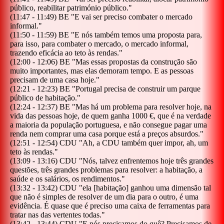
público, reabilitar património público.
"
(
11:47
-
11:49
)
BE
"
E vai ser preciso combater o mercado
informal.
"
(
11:50
-
11:59
)
BE
"
E nós também temos uma proposta para,
para isso, para combater o mercado, o mercado informal,
trazendo eficácia ao teto às rendas.
"
(
12:00
-
12:06
)
BE
"
Mas essas propostas da construção são
muito importantes, mas elas demoram tempo. E as pessoas
precisam de uma casa hoje.
"
(
12:21
-
12:23
)
BE
"
Portugal precisa de construir um parque
público de habitação.
"
(
12:24
-
12:37
)
BE
"
Mas há um problema para resolver hoje, na
vida das pessoas hoje, de quem ganha 1000 €, que é na verdade
a maioria da população portuguesa, e não consegue pagar uma
renda nem comprar uma casa porque está a preços absurdos.
"
(
12:51
-
12:54
)
CDU
"
Ah, a CDU também quer impor, ah, um
teto às rendas.
"
(
13:09
-
13:16
)
CDU
"
Nós, talvez enfrentemos hoje três grandes
questões, três grandes problemas para resolver: a habitação, a
saúde e os salários, os rendimentos.
"
(
13:32
-
13:42
)
CDU
"
ela [habitação] ganhou uma dimensão tal
que não é simples de resolver de um dia para o outro, é uma
evidência. É quase que é preciso uma caixa de ferramentas para
tratar nas das vertentes todas.
"
(
13:42
-
13:44
)
CDU
"
E nós precisamos do quê? Precisamos de