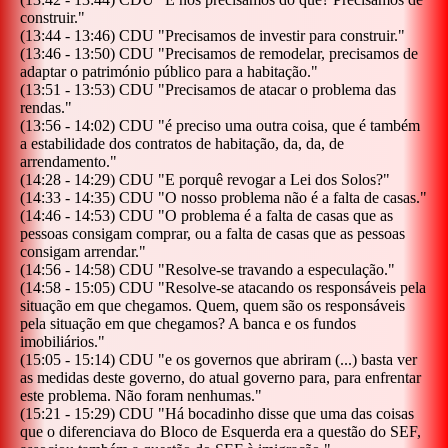
construir.
"
(
13:44
-
13:46
)
CDU
"
Precisamos de investir para construir.
"
(
13:46
-
13:50
)
CDU
"
Precisamos de remodelar, precisamos de
adaptar o património público para a habitação.
"
(
13:51
-
13:53
)
CDU
"
Precisamos de atacar o problema das
rendas.
"
(
13:56
-
14:02
)
CDU
"
é preciso uma outra coisa, que é também
a estabilidade dos contratos de habitação, da, da, de
arrendamento.
"
(
14:28
-
14:29
)
CDU
"
E porquê revogar a Lei dos Solos?
"
(
14:33
-
14:35
)
CDU
"
O nosso problema não é a falta de casas.
"
(
14:46
-
14:53
)
CDU
"
O problema é a falta de casas que as
pessoas consigam comprar, ou a falta de casas que as pessoas
consigam arrendar.
"
(
14:56
-
14:58
)
CDU
"
Resolve-se travando a especulação.
"
(
14:58
-
15:05
)
CDU
"
Resolve-se atacando os responsáveis pela
situação em que chegamos. Quem, quem são os responsáveis
pela situação em que chegamos? A banca e os fundos
imobiliários.
"
(
15:05
-
15:14
)
CDU
"
e os governos que abriram (...) basta ver
as medidas deste governo, do atual governo para, para enfrentar
este problema. Não foram nenhumas.
"
(
15:21
-
15:29
)
CDU
"
Há bocadinho disse que uma das coisas
que o diferenciava do Bloco de Esquerda era a questão do SEF,