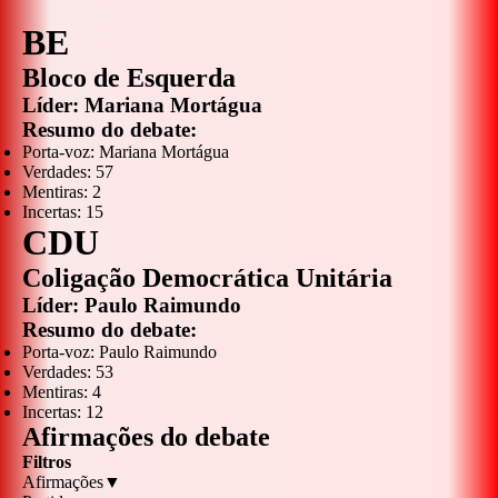
BE
Bloco de Esquerda
Líder:
Mariana Mortágua
Resumo do debate:
Porta-voz:
Mariana Mortágua
Verdades:
57
Mentiras:
2
Incertas:
15
CDU
Coligação Democrática Unitária
Líder:
Paulo Raimundo
Resumo do debate:
Porta-voz:
Paulo Raimundo
Verdades:
53
Mentiras:
4
Incertas:
12
Afirmações do debate
Filtros
Afirmações
▼