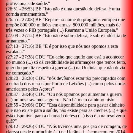
profissionais de saúde.
"
(
26:51
-
26:53
)
BE
"
Isto não é uma questão de defesa, é uma
corrida armamentista.
"
(
26:55
-
27:08
)
BE
"
Repare no nome do programa europeu que
propõe 800.000 milhões em armas. 800.000 milhões, mais de
três vezes o PIB português (...) Rearmar a União Europeia.
"
(
27:09
-
27:12
)
BE
"
Isto não é sobre defesa, é sobre indústria de
armamento.
"
(
27:13
-
27:16
)
BE
"
E é por isso que nós nos opomos a esta
escalada.
"
(
27:27
-
27:38
)
CDU
"
Eu acho que aquilo que está a acontecer
no mundo (...) só dá credibilidade às afirmações que temos feito,
quer do que diz respeito à guerra (...) na Ucrânia, que não devia
ter começado.
"
(
28:20
-
28:30
)
CDU
"
nós devíamos estar tão preocupados com
a entrada dos russos por Porto de Leixões (...) como pelos norte-
americanos pelos Açores
"
(
28:37
-
28:46
)
CDU
"
Ou nós optamos por alimentar a guerra
(...) ou nós travamos a guerra. Não há meio caminho nisto.
"
(
28:55
-
29:06
)
CDU
"
Esta disponibilidade para gastar dinheiro
que não existe para a saúde, não existe para as creches (...) e que
está disponível para a chamada defesa (...) isso é para resolver o
quê?
"
(
29:12
-
29:26
)
CDU
"
Nós tivemos uma posição de coragem, de
clareza desde o princípio (...) na Ucrânia (...) começou em 2014.